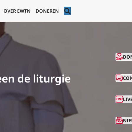
ZOEKEN
OVER EWTN
DONEREN
CO
DO
en de liturgie
CO
LIV
NIE