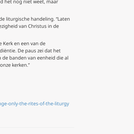
eld het nog niet weet, maar
e liturgische handeling. “Laten
zigheid van Christus in de
se Kerk en een van de
iëntie. De paus zei dat het
m de banden van eenheid die al
onze kerken.”
e-only-the-rites-of-the-liturgy