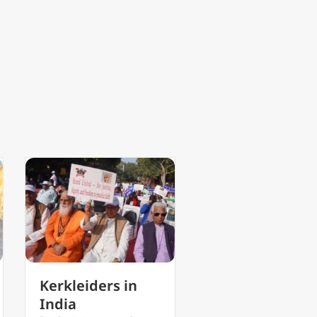
Vaticaan wacht
Paus Leo XIV
op volgende
waarschuwt vo