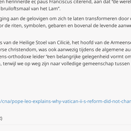
 en herinnerde er, paus Franciscus citerend, aan dat “de wer
 bruiloftsmaal van het Lam”.
ging aan de gelovigen om zich te laten transformeren door d
or de riten, symbolen, gebaren en bovenal de levende aanwe
os van de Heilige Stoel van Cilicië, het hoofd van de Armeen
terse christendom, was ook aanwezig tijdens de algemene aud
ens-orthodoxe leider “een belangrijke gelegenheid vormt o
, terwijl we op weg zijn naar volledige gemeenschap tussen 
cna/pope-leo-explains-why-vatican-ii-s-reform-did-not-chang
)