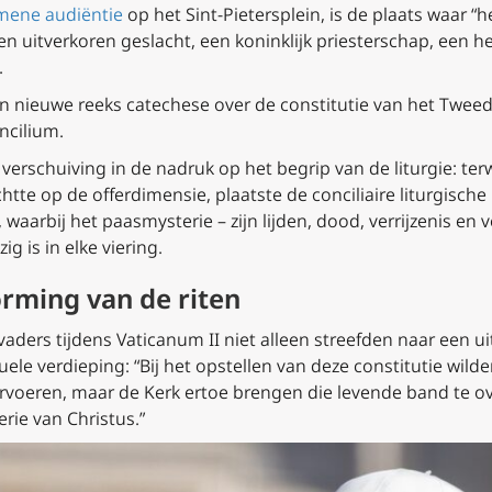
gemene audiëntie
op het Sint-Pietersplein, is de plaats waar “
en uitverkoren geslacht, een koninklijk priesterschap, een he
.
 nieuwe reeks catechese over de constitutie van het Tweede
ncilium
.
verschuiving in de nadruk op het begrip van de liturgie: terw
chtte op de offerdimensie, plaatste de conciliaire liturgisch
waarbij het paasmysterie – zijn lijden, dood, verrijzenis en v
g is in elke viering.
orming van de riten
vaders tijdens Vaticanum II niet alleen streefden naar een ui
ele verdieping: “Bij het opstellen van deze constitutie wilde
rvoeren, maar de Kerk ertoe brengen die levende band te o
rie van Christus.”