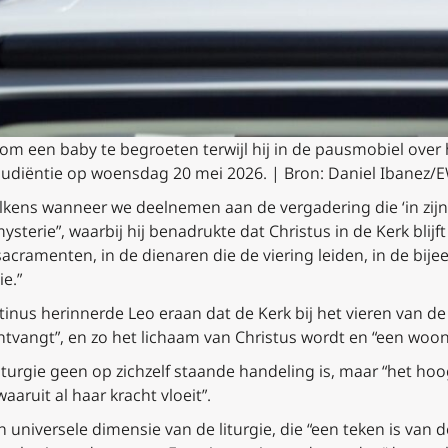
om een baby te begroeten terwijl hij in de pausmobiel over he
audiëntie op woensdag 20 mei 2026. | Bron: Daniel Ibanez
lkens wanneer we deelnemen aan de vergadering die ‘in zijn 
erie”, waarbij hij benadrukte dat Christus in de Kerk blijft 
sacramenten, in de dienaren die de viering leiden, in de b
e.”
tinus herinnerde Leo eraan dat de Kerk bij het vieren van de
ntvangt”, en zo het lichaam van Christus wordt en “een woon
turgie geen op zichzelf staande handeling is, maar “het hoo
aaruit al haar kracht vloeit”.
universele dimensie van de liturgie, die “een teken is van 