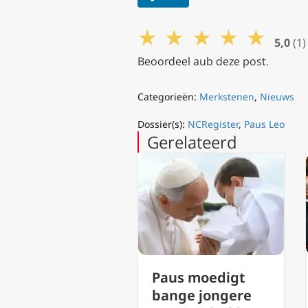
★
★
★
★
★
5,0
(1)
Beoordeel aub deze post.
Categorieën:
Merkstenen
,
Nieuws
Dossier(s):
NCRegister
,
Paus Leo
Gerelateerd
aus moedigt
Paus Leo XIV
ange jongere
roept consistorie