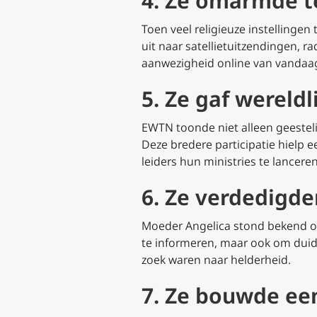
4. Ze omarmde t
Toen veel religieuze instellinge
uit naar satellietuitzendingen, r
aanwezigheid online van vandaa
5. Ze gaf wereld
EWTN toonde niet alleen geestel
Deze bredere participatie hielp e
leiders hun ministries te lanceren
6. Ze verdedigde
Moeder Angelica stond bekend om
te informeren, maar ook om duide
zoek waren naar helderheid.
7. Ze bouwde een