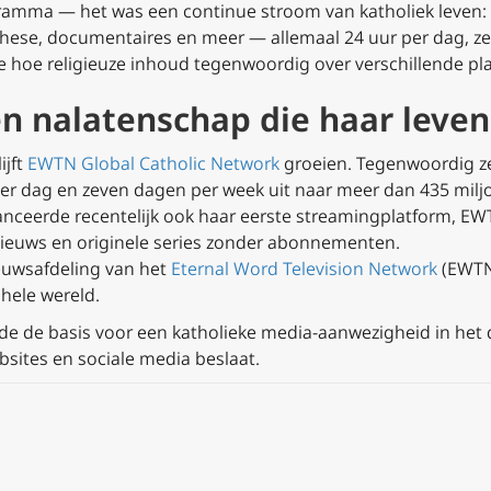
mma — het was een continue stroom van katholiek leven: d
chese, documentaires en meer — allemaal 24 uur per dag, z
de hoe religieuze inhoud tegenwoordig over verschillende pl
en nalatenschap die haar leven 
ijft
EWTN Global Catholic Network
groeien. Tegenwoordig z
er dag en zeven dagen per week uit naar meer dan 435 miljo
ceerde recentelijk ook haar eerste streamingplatform, EWTN
, nieuws en originele series zonder abonnementen.
euwsafdeling van het
Eternal Word Television Network
(EWTN)
hele wereld.
de de basis voor een katholieke media-aanwezigheid in het di
bsites en sociale media beslaat.