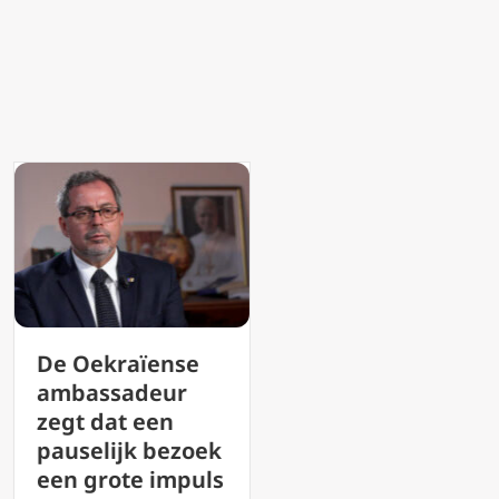
‘Lofzang van de
De vrede die
Vrede’: Leo XIV
paus Leo XIV
presenteert de
voorstelt is ge
schoonheid van
naïef hippie-
muziek als een
ideaal, zegt