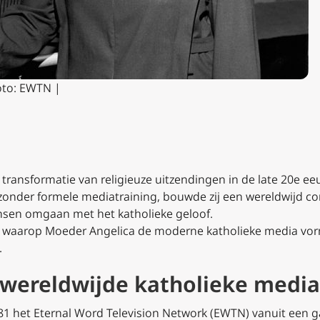
oto: EWTN |
ansformatie van religieuze uitzendingen in de late 20e eeu
 zonder formele mediatraining, bouwde zij een wereldwijd 
nsen omgaan met het katholieke geloof.
ren waarop Moeder Angelica de moderne katholieke media v
.
n wereldwijde katholieke medi
81 het Eternal Word Television Network (EWTN) vanuit een 