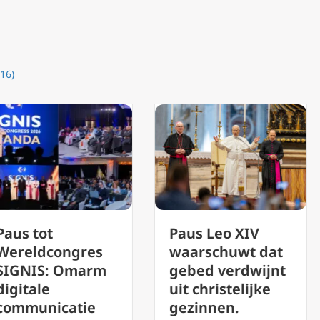
16)
Paus Leo XIV
De Oekraïense
waarschuwt dat
ambassadeur
gebed verdwijnt
zegt dat een
uit christelijke
pauselijk bezoek
gezinnen.
een grote impuls