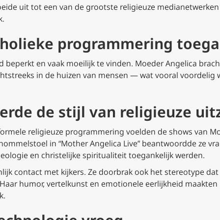
oeide uit tot een van de grootste religieuze medianetwerke
k.
tholieke programmering toegan
beperkt en vaak moeilijk te vinden. Moeder Angelica bracht
chtstreeks in de huizen van mensen — wat vooral voordelig 
erde de stijl van religieuze ui
e, formele religieuze programmering voelden de shows van M
schommelstoel in “Mother Angelica Live” beantwoordde ze v
logie en christelijke spiritualiteit toegankelijk werden.
jk contact met kijkers. Ze doorbrak ook het stereotype dat
 Haar humor, vertelkunst en emotionele eerlijkheid maakten 
k.