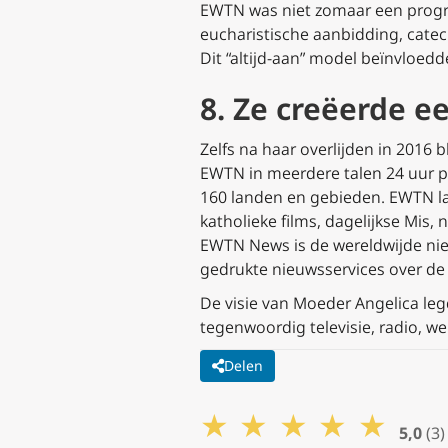
EWTN was niet zomaar een progra
eucharistische aanbidding, cate
Dit “altijd-aan” model beïnvloed
8. Ze creëerde e
Zelfs na haar overlijden in 2016 bl
EWTN in meerdere talen 24 uur p
160 landen en gebieden. EWTN lan
katholieke films, dagelijkse Mis
EWTN News is de wereldwijde ni
gedrukte nieuwsservices over de 
De visie van Moeder Angelica leg
tegenwoordig televisie, radio, we
Delen
★
★
★
★
★
5,0
(3)