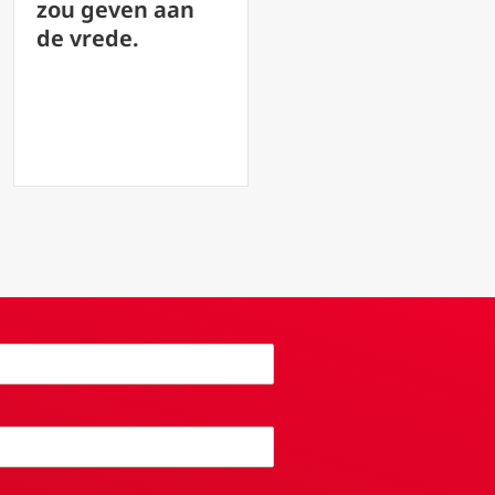
weg naar God
deskundige