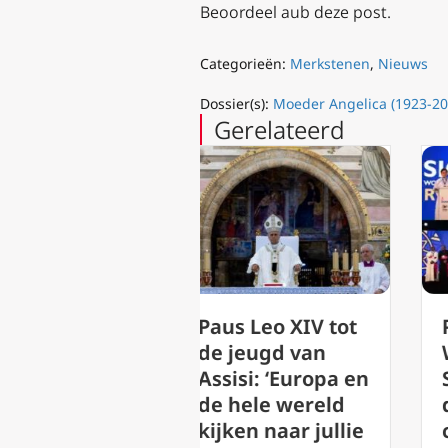
Beoordeel aub deze post.
Categorieën:
Merkstenen
,
Nieuws
Dossier(s):
Moeder Angelica (1923-20
Gerelateerd
us Leo XIV tot
Paus tot
 jeugd van
Wereldcongres
sisi: ‘Europa en
SIGNIS: Omarm
 hele wereld
digitale
jken naar jullie
communicatie