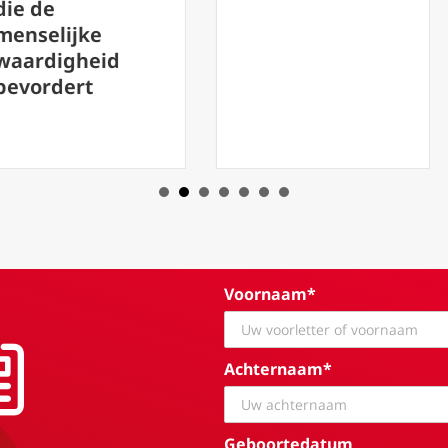
zou geven aan
de vrede.
Voornaam*
Achternaam*
Geboortedatum