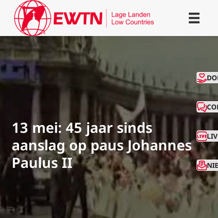
CO
DO
CO
13 mei: 45 jaar sinds
LI
aanslag op paus Johannes
Paulus II
NI