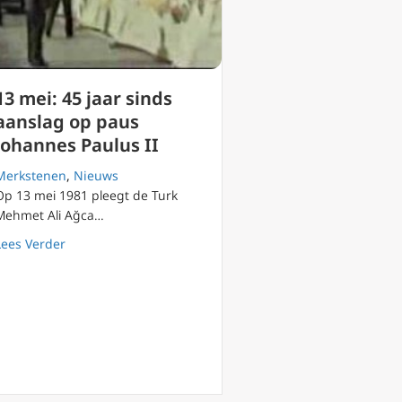
13 mei: 45 jaar sinds
aanslag op paus
Johannes Paulus II
Merkstenen
,
Nieuws
Op 13 mei 1981 pleegt de Turk
Mehmet Ali Ağca…
about 13 mei: 45 jaar sinds aanslag op paus Johannes P
Lees Verder
an spreekt zich uit in interview (NL ondertiteling)