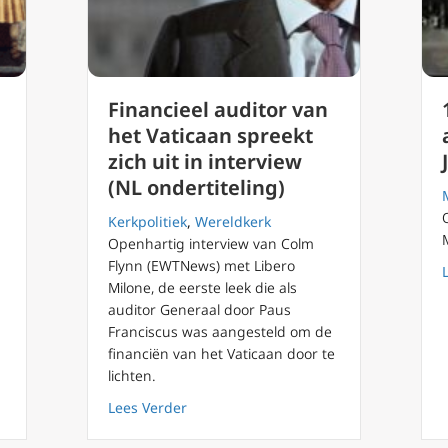
Financieel auditor van
het Vaticaan spreekt
zich uit in interview
(NL ondertiteling)
Kerkpolitiek
,
Wereldkerk
Openhartig interview van Colm
ur van de dood zelfmoord?
Flynn (EWTNews) met Libero
Milone, de eerste leek die als
auditor Generaal door Paus
Franciscus was aangesteld om de
financiën van het Vaticaan door te
lichten.
about Financieel auditor van het Vatica
Lees Verder