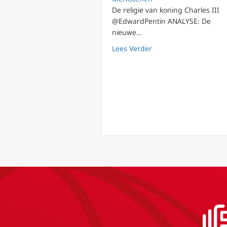
De religie van koning Charles III
@EdwardPentin ANALYSE: De
nieuwe…
about De religie van k
Lees Verder