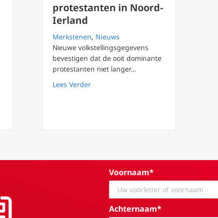
protestanten in Noord-
Ierland
Merkstenen
,
Nieuws
oning Charles III
Nieuwe volkstellingsgegevens
bevestigen dat de ooit dominante
protestanten niet langer…
about Historische verschuiving: meer 
Lees Verder
Voornaam*
Achternaam*