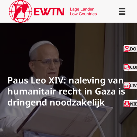
CO
DO
CO
Paus Leo XIV: naleving van
LI
humanitair recht in Gaza is
dringend noodzakelijk
NI