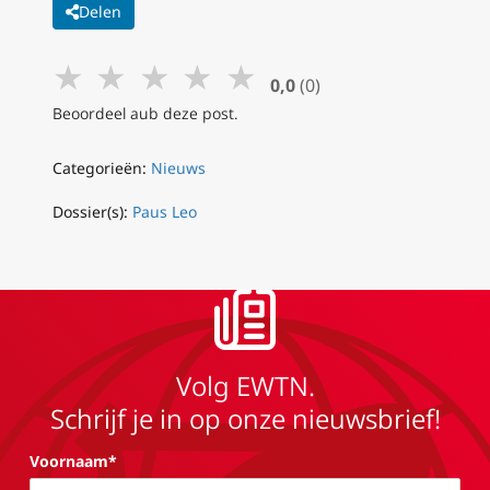
Delen
★
★
★
★
★
0,0
(0)
Beoordeel aub deze post.
Categorieën:
Nieuws
Dossier(s):
Paus Leo
Volg EWTN.
Schrijf je in op onze nieuwsbrief!
Voornaam*