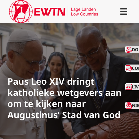
CO
DO
CO
Paus Leo XIV dringt
LI
katholieke wetgevers aan
om te kijken naar
NI
Augustinus’ Stad van God