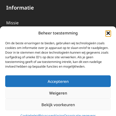
Informatie
Missie
Over EWTN
Beheer toestemming
Geschiedenis
Om de beste ervaringen te bieden, gebruiken wij technologieën zoals
EWTN-Team
cookies om informatie over je apparaat op te slaan en/of te raadplegen.
Door in te stemmen met deze technologieën kunnen wij gegevens zoals
Organisatiegegevens
surfgedrag of unieke ID's op deze site verwerken. Als je geen
toestemming geeft of uw toestemming intrekt, kan dit een nadelige
invloed hebben op bepaalde functies en mogelijkheden.
Doneren
EWTN wordt uitsluitend gefinancierd door uw donaties.
Accepteren
Wij ontvangen bewust geen advertentie-inkomsten of
kerkelijke financiele ondersteuning.
Weigeren
Doneren
Bekijk voorkeuren
2025 EWTN Lage Landen | Katholieke Media | © Stichting EWTN Lage
Landen |
Cookies
|
Privacyverklaring
Cookiebeleid
Privacyverklaring
Organisatie-gegevens