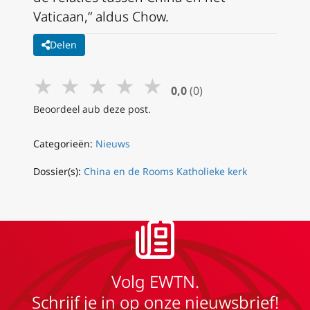
Vaticaan,” aldus Chow.
Delen
★
★
★
★
★
0,0
(0)
Beoordeel aub deze post.
Categorieën:
Nieuws
Dossier(s):
China en de Rooms Katholieke kerk
Volg EWTN.
Schrijf je in op onze nieuwsbrief!