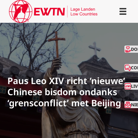
CO
DO
CO
Paus Leo XIV richt ‘nieuwe’
LI
Chinese bisdom ondanks
‘grensconflict’ met Beijing
NI