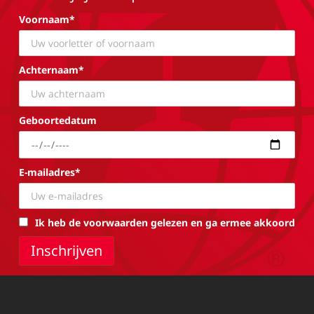
Voornaam*
Achternaam*
Geboortedatum
E-mailadres*
Ik heb de voorwaarden gelezen en ga ermee akkoord