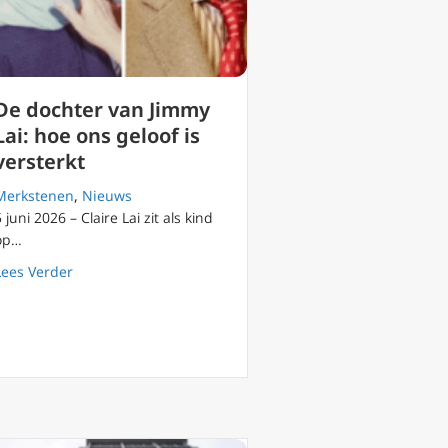
De dochter van Jimmy
Lai: hoe ons geloof is
versterkt
Merkstenen
,
Nieuws
5 juni 2026 – Claire Lai zit als kind
op…
about De dochter van Jimmy Lai: hoe ons geloof is verst
Lees Verder
akte van keizer Xi
n Vaticaan en Peking