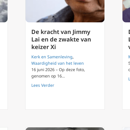
De kracht van Jimmy
Lai en de zwakte van
keizer Xi
Kerk en Samenleving
,
Waardigheid van het leven
16 juni 2026 – Op deze foto,
genomen op 16…
about De kracht van Jimmy Lai en de zw
Lees Verder
enoemt een andere Chinese bisschop onder de overeenkomst tusse