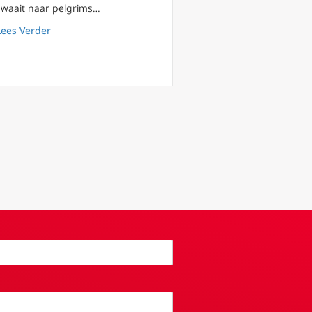
zwaait naar pelgrims…
about Paus Leo XIV spreekt over mogelijk verschuiving 
Lees Verder
witwast de religieuze vervolging in China
ijgen