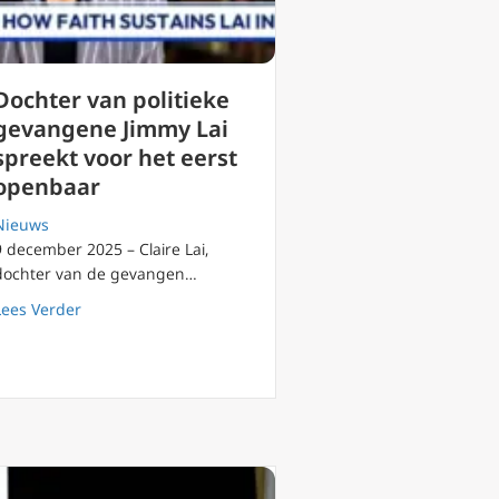
Dochter van politieke
gevangene Jimmy Lai
spreekt voor het eerst
openbaar
Nieuws
9 december 2025 – Claire Lai,
dochter van de gevangen…
h uit op EWTN: ‘Onze-Lieve-Vrouw beschermt hem’
about Dochter van politieke gevangene Jimmy Lai spree
Lees Verder