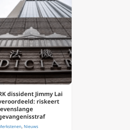
RK dissident Jimmy Lai
veroordeeld: riskeert
levenslange
gevangenisstraf
Merkstenen
,
Nieuws