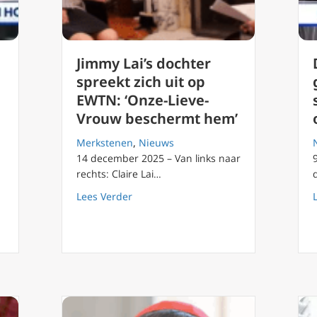
Jimmy Lai’s dochter
spreekt zich uit op
EWTN: ‘Onze-Lieve-
Vrouw beschermt hem’
Merkstenen
,
Nieuws
14 december 2025 – Van links naar
rechts: Claire Lai…
r van Jimmy Lai vindt van de ‘valse’ schuldigverklaring
about Jimmy Lai’s dochter spreekt zic
Lees Verder