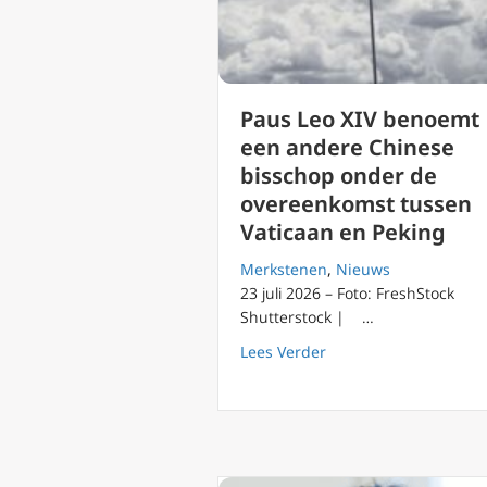
Paus Leo XIV benoemt
een andere Chinese
bisschop onder de
overeenkomst tussen
Vaticaan en Peking
Merkstenen
,
Nieuws
23 juli 2026 – Foto: FreshStock
Shutterstock | …
about Paus Leo XIV b
Lees Verder