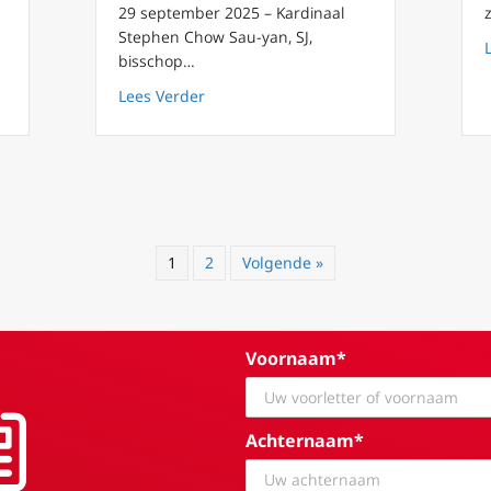
29 september 2025 – Kardinaal
Stephen Chow Sau-yan, SJ,
bisschop…
about Critici: kardinaal van Hongkong 
Lees Verder
vigen in Hongkong verdienen leiderschap van de Kerk, geen stilzw
1
2
Volgende »
Voornaam*
Achternaam*