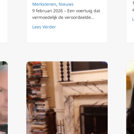
Merkstenen
,
Nieuws
9 februari 2026 – Een voertuig dat
ketenen van mijn vader Jimmy Lai
vermoedelijk de veroordeelde…
about Katholieke mensenrechtenactivis
Lees Verder