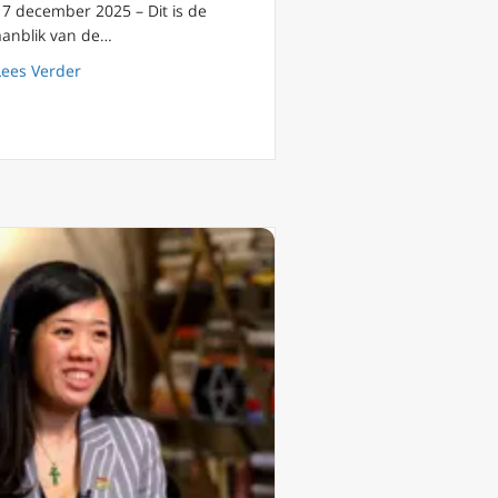
17 december 2025 – Dit is de
aanblik van de…
about RK dissident Jimmy Lai veroordeeld: riskeert lev
Lees Verder
t Jimmy Lai veroordeeld tot 20 jaar gevangenisstraf