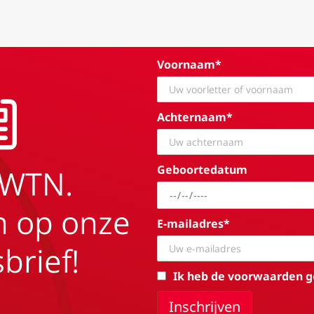
Voornaam*
Achternaam*
Geboortedatum
EWTN.
in op onze
E-mailadres*
brief!
Ik heb de voorwaarden g