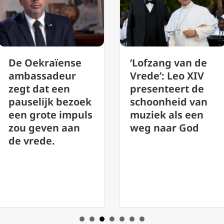
‘Lofzang van de
De vrede die
Vrede’: Leo XIV
paus Leo XIV
presenteert de
voorstelt is geen
schoonheid van
naïef hippie-
muziek als een
ideaal, zegt
weg naar God
deskundige