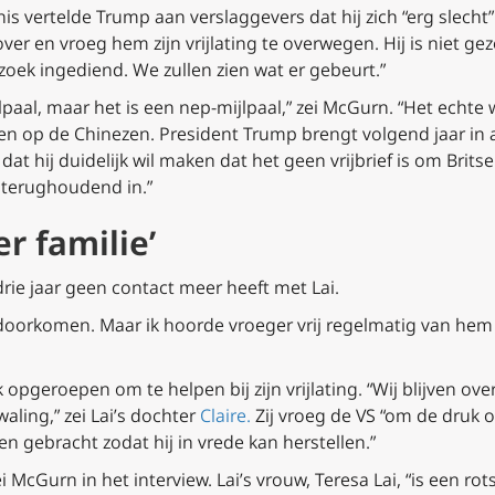
 vertelde Trump aan verslaggevers dat hij zich “erg slecht” 
over en vroeg hem zijn vrijlating te overwegen. Hij is niet ge
rzoek ingediend. We zullen zien wat er gebeurt.”
jlpaal, maar het is een nep-mijlpaal,” zei McGurn. “Het echte 
en op de Chinezen. President Trump brengt volgend jaar in 
dat hij duidelijk wil maken dat het geen vrijbrief is om Brits
j terughoudend in.”
er familie’
rie jaar geen contact meer heeft met Lai.
r doorkomen. Maar ik hoorde vroeger vrij regelmatig van he
 opgeroepen om te helpen bij zijn vrijlating. “Wij blijven ov
aling,” zei Lai’s dochter
Claire.
Zij vroeg de VS “om de druk 
n gebracht zodat hij in vrede kan herstellen.”
zei McGurn in het interview. Lai’s vrouw, Teresa Lai, “is een r