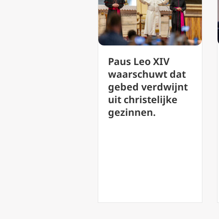
Paus Leo XIV
De Oekraïense
waarschuwt dat
ambassadeur
gebed verdwijnt
zegt dat een
uit christelijke
pauselijk bezoek
gezinnen.
een grote impuls
zou geven aan
de vrede.