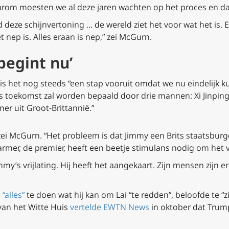
aarom moesten we al deze jaren wachten op het proces en daa
 deze schijnvertoning … de wereld ziet het voor wat het is. En
 nep is. Alles eraan is nep,” zei McGurn.
begint nu’
is het nog steeds “een stap vooruit omdat we nu eindelijk 
’s toekomst zal worden bepaald door drie mannen: Xi Jinping
mer uit Groot-Brittannië.”
 zei McGurn. “Het probleem is dat Jimmy een Brits staatsburge
Starmer, de premier, heeft een beetje stimulans nodig om het v
mmy’s vrijlating. Hij heeft het aangekaart. Zijn mensen zijn e
“alles”
te doen wat hij kan om Lai “te redden”, beloofde te
van het Witte Huis
vertelde EWTN News
in oktober dat Trum
.