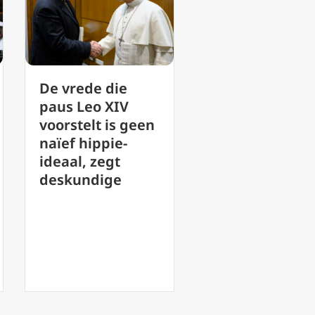
Vaticaan roept
Katholieke
op tot evaluatie
leesclubs: Tip
van de
voor het
uitvoering van
opbouwen va
synodaliteit
gemeenschap
voorafgaand aan
het groeien i
de vergadering
geloof
van 2028