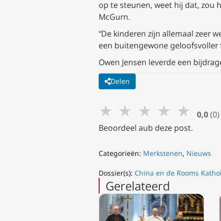
op te steunen, weet hij dat, zou hi
McGurn.
“De kinderen zijn allemaal zeer w
een buitengewone geloofsvoller f
Owen Jensen leverde een bijdrage
Delen
★
★
★
★
★
0,0
(0)
Beoordeel aub deze post.
Categorieën:
Merkstenen
,
Nieuws
Dossier(s):
China en de Rooms Kathol
Gerelateerd