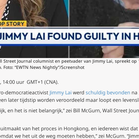
ll Street Journal columnist en peetvader van Jimmy Lai, spreekt 
o. Foto: “EWTN News Nightly”/Screenshot
, 14:00 uur GMT+1 (CNA).
ro-democratieactivist
Jimmy Lai
werd
schuldig bevonden
na 
op een later tijdstip worden veroordeeld maar loopt een leve
jk, en het is niet belangrijk,” zei Bill McGurn, Wall Street J
 uitmaakt van het proces in Hongkong, en iedereen wist dat 
 omdat we het uit de weg moeten hebben,” zei McGurn. “Jimm