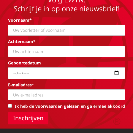
Schrijf je in op onze nieuwsbrief!
Voornaam*
Achternaam*
Geboortedatum
E-mailadres*
Ik heb de voorwaarden gelezen en ga ermee akkoord