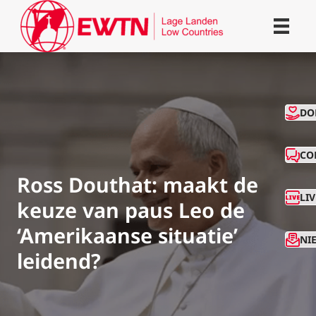
CO
DO
CO
Ross Douthat: maakt de
LI
keuze van paus Leo de
‘Amerikaanse situatie’
NI
leidend?