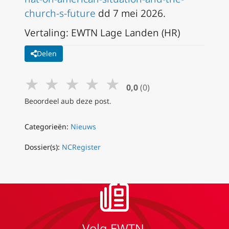
church-s-future
dd 7 mei 2026.
Vertaling: EWTN Lage Landen (HR)
Delen
★
★
★
★
★
0,0
(0)
Beoordeel aub deze post.
Categorieën:
Nieuws
Dossier(s):
NCRegister
Volg EWTN.