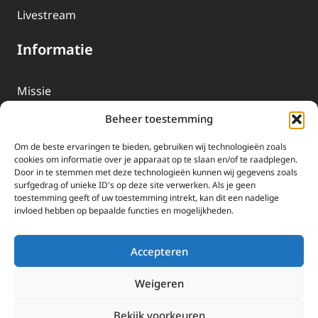
Livestream
Informatie
Missie
Over EWTN
Beheer toestemming
Geschiedenis
Om de beste ervaringen te bieden, gebruiken wij technologieën zoals
EWTN-Team
cookies om informatie over je apparaat op te slaan en/of te raadplegen.
Door in te stemmen met deze technologieën kunnen wij gegevens zoals
Organisatiegegevens
surfgedrag of unieke ID's op deze site verwerken. Als je geen
toestemming geeft of uw toestemming intrekt, kan dit een nadelige
invloed hebben op bepaalde functies en mogelijkheden.
Doneren
EWTN wordt uitsluitend gefinancierd door uw donaties.
Accepteren
Wij ontvangen bewust geen advertentie-inkomsten of
kerkelijke financiele ondersteuning.
Weigeren
Doneren
Bekijk voorkeuren