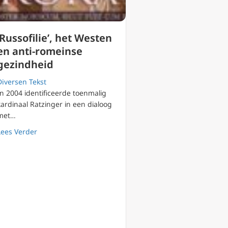
‘Russofilie’, het Westen
en anti-romeinse
gezindheid
Diversen Tekst
In 2004 identificeerde toenmalig
kardinaal Ratzinger in een dialoog
met…
about ‘Russofilie’, het Westen en anti-romeinse gezindh
Lees Verder
fetisjisme! Extremisme en Radicaliteit (5)