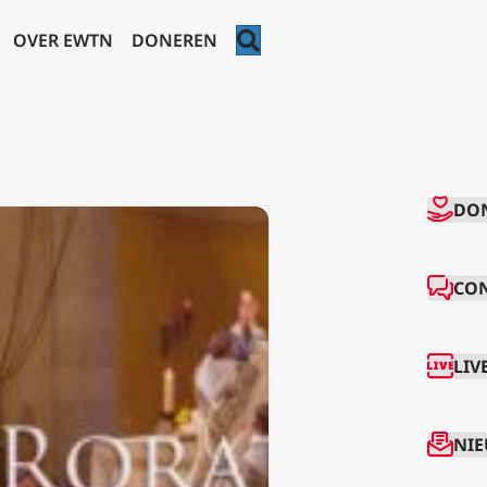
ZOEKEN
OVER EWTN
DONEREN
CO
DO
CO
LIV
NIE