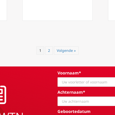
: homilie van paus Franciscus op Hoogfeest van de Aankondiging
1
2
Volgende »
Voornaam*
Achternaam*
Geboortedatum