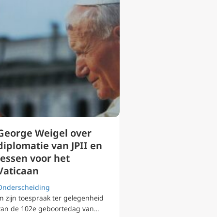
George Weigel over
diplomatie van JPII en
lessen voor het
Vaticaan
Onderscheiding
In zijn toespraak ter gelegenheid
van de 102e geboortedag van…