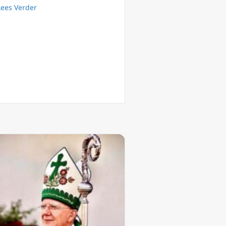
about George Weigel over diplomatie van JPII en lessen
Lees Verder
s Christus, het Licht voor alle Volkeren