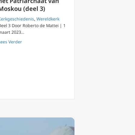
het Patriarchaat van
Moskou (deel 3)
Kerkgeschiedenis
,
Wereldkerk
Deel 3 Door Roberto de Mattei | 1
maart 2023…
het Patriarchaat van Moskou (deel 4)
about Historische beschouwingen over het Patriarchaat
Lees Verder
’