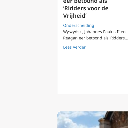
eer betoond als
‘Ridders voor de
Vrijheid’
Onderscheiding
Wyszyński, Johannes Paulus II en
Reagan eer betoond als ‘Ridders…
about Wyszyński, Joha
Lees Verder