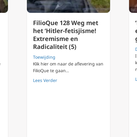
FilioQue 128 Weg met
het ‘Hitler-fetisjisme!
Extremisme en
Radicaliteit (5)
Toewijding
e
Klik hier om naar de aflevering van
FilioQue te gaan…
about FilioQue 128 Weg met het ‘Hitler-
Lees Verder
 over imperialisme: is Rusland een speciaal geval?