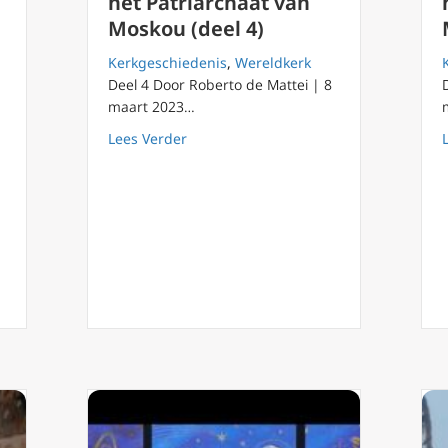
het Patriarchaat van
Moskou (deel 4)
Kerkgeschiedenis
,
Wereldkerk
Deel 4 Door Roberto de Mattei | 8
maart 2023…
about Historische beschouwingen over 
Lees Verder
nnes Paulus II en Reagan eer betoond als ‘Ridders voor de Vrijheid