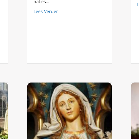
naties…
chouwingen over het Patriarchaat van Moskou (deel 1&2)
about De Wijzen brengen hulde aan Jezu
Lees Verder