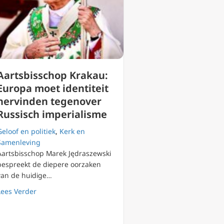
Aartsbisschop Krakau:
Europa moet identiteit
hervinden tegenover
Russisch imperialisme
Geloof en politiek
,
Kerk en
Samenleving
Aartsbisschop Marek Jędraszewski
bespreekt de diepere oorzaken
van de huidige…
n Oekraïne toe aan Onbevlekt Hart Maria
about Aartsbisschop Krakau: Europa moet identiteit he
Lees Verder