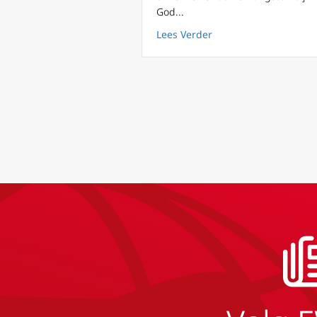
God...
about Volledige tekst
Lees Verder