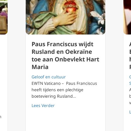
Paus Franciscus wijdt
Rusland en Oekraïne
toe aan Onbevlekt Hart
Maria
Geloof en cultuur
EWTN Vaticano – Paus Franciscus
heeft tijdens een plechtige
boeteviering Rusland…
about Paus Franciscus wijdt Rusland e
Lees Verder
n