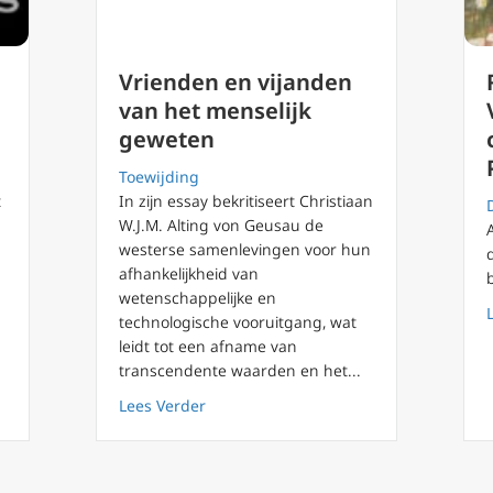
Vrienden en vijanden
van het menselijk
geweten
Toewijding
t
In zijn essay bekritiseert Christiaan
W.J.M. Alting von Geusau de
westerse samenlevingen voor hun
afhankelijkheid van
wetenschappelijke en
technologische vooruitgang, wat
leidt tot een afname van
transcendente waarden en het...
g 54 Totalitarisme en de Hoop
about Vrienden en vijanden van het m
Lees Verder