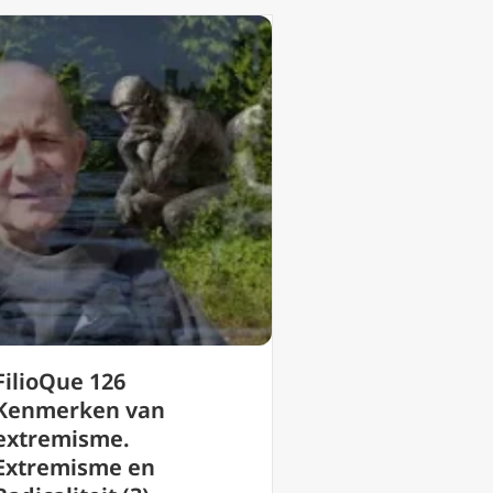
FilioQue 126
Kenmerken van
extremisme.
Extremisme en