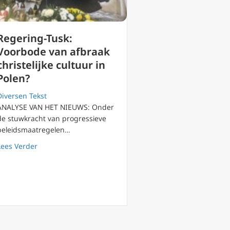
Regering-Tusk:
Voorbode van afbraak
christelijke cultuur in
Polen?
Diversen Tekst
ANALYSE VAN HET NIEUWS: Onder
de stuwkracht van progressieve
beleidsmaatregelen…
about Regering-Tusk: Voorbode van afbraak christelijke 
Lees Verder
enselijk geweten