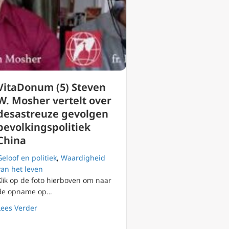
VitaDonum (5) Steven
W. Mosher vertelt over
desastreuze gevolgen
bevolkingspolitiek
China
Geloof en politiek
,
Waardigheid
van het leven
Klik op de foto hierboven om naar
de opname op…
ont abortus nog niet genormaliseerd
about VitaDonum (5) Steven W. Mosher vertelt over des
Lees Verder