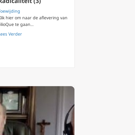
Radicaliteit (3)
Toewijding
Klik hier om naar de aflevering van
FilioQue te gaan…
alisme. Extremisme en Radicaliteit (9)
about FilioQue 126 Kenmerken van extremisme. Extremis
Lees Verder
as