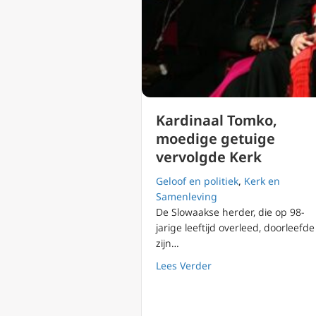
Kardinaal Tomko,
moedige getuige
vervolgde Kerk
Geloof en politiek
,
Kerk en
Samenleving
De Slowaakse herder, die op 98-
jarige leeftijd overleed, doorleefde
zijn…
about Kardinaal Tomk
Lees Verder