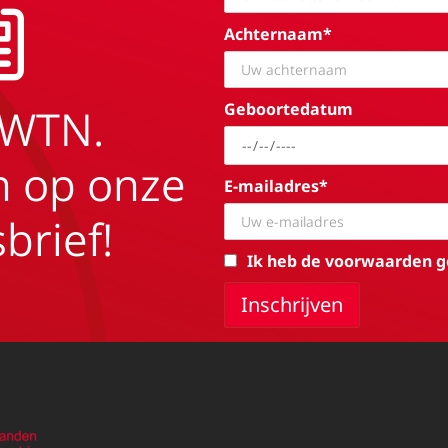
Achternaam*
Geboortedatum
EWTN.
in op onze
E-mailadres*
brief!
Ik heb de voorwaarden g