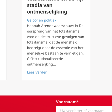
stadia van
ontmenselijking
Geloof en politiek
Hannah Arendt waarschuwt in De
,
oorsprong van het totalitarisme
voor de destructieve gevolgen van
totalitarisme, dat de mensheid
bedreigt door de essentie van het
menselijke bestaan te vernietigen.
Geïnstitutionaliseerde
rd en rationaliteit bij Nazi’s en Tsjekisten
ontmenselijking...
about Totalitarisme en de vijf stadia v
Lees Verder
Voornaam*