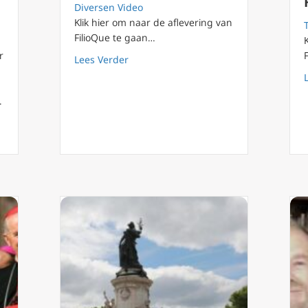
Diversen Video
Klik hier om naar de aflevering van
FilioQue te gaan…
r
about FilioQue 132 Romantiek en Ration
Lees Verder
.
X1138 (1971), hoe de totalitaire realiteit te ontvluchten? @Patereli