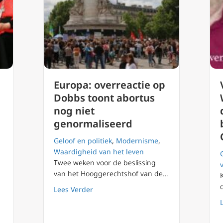
Europa: overreactie op
Dobbs toont abortus
nog niet
genormaliseerd
Geloof en politiek
,
Modernisme
,
Waardigheid van het leven
Twee weken voor de beslissing
van het Hooggerechtshof van de…
o, moedige getuige vervolgde Kerk
about Europa: overreactie op Dobbs to
Lees Verder