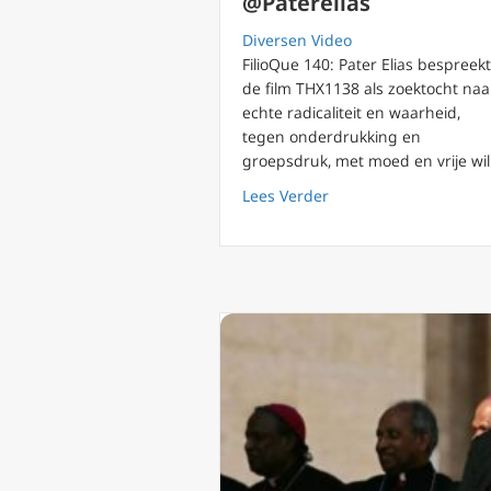
@Paterelias
Diversen Video
FilioQue 140: Pater Elias bespreekt
de film THX1138 als zoektocht naa
echte radicaliteit en waarheid,
tegen onderdrukking en
groepsdruk, met moed en vrije wil
about FilioQue 140: TH
Lees Verder