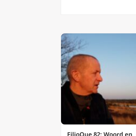
FilioQue 82: Woord en