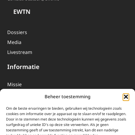
EWTN
Dossiers
Media
Livestream
Informatie
Missie
Over EWTN
Beheer toestemming
Geschiedenis
Om de beste ervaringen te bieden, gebruiken wij technologieën zoals
EWTN-Team
cookies om informatie over je apparaat op te slaan en/of te raadplegen.
Door in te stemmen met deze technologieën kunnen wij gegevens zoals
Organisatiegegevens
surfgedrag of unieke ID's op deze site verwerken. Als je geen
toestemming geeft of uw toestemming intrekt, kan dit een nadelige