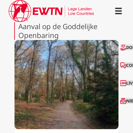
Aanval op de Goddelijke
Openbaring
CO
DO
CO
LI
NI