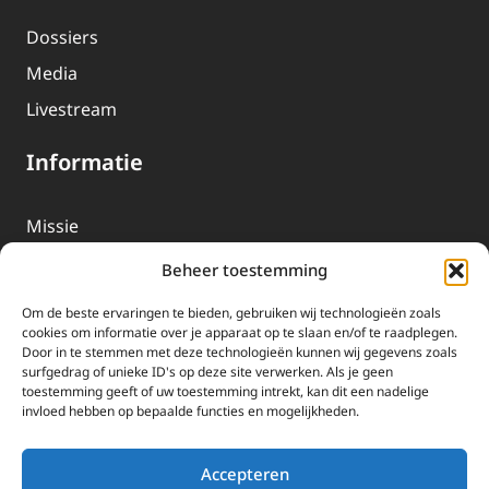
Dossiers
Media
Livestream
Informatie
Missie
Over EWTN
Beheer toestemming
Geschiedenis
Om de beste ervaringen te bieden, gebruiken wij technologieën zoals
EWTN-Team
cookies om informatie over je apparaat op te slaan en/of te raadplegen.
Door in te stemmen met deze technologieën kunnen wij gegevens zoals
Organisatiegegevens
surfgedrag of unieke ID's op deze site verwerken. Als je geen
toestemming geeft of uw toestemming intrekt, kan dit een nadelige
invloed hebben op bepaalde functies en mogelijkheden.
Doneren
EWTN wordt uitsluitend gefinancierd door uw donaties.
Accepteren
Wij ontvangen bewust geen advertentie-inkomsten of