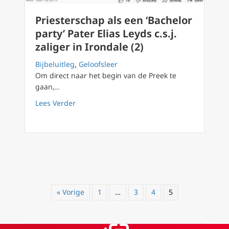
Priesterschap als een ‘Bachelor
party’ Pater Elias Leyds c.s.j.
zaliger in Irondale (2)
Bijbeluitleg
,
Geloofsleer
Om direct naar het begin van de Preek te
gaan,…
about Priesterschap als een ‘Bachelor party’ Pa
Lees Verder
« Vorige
1
…
3
4
5