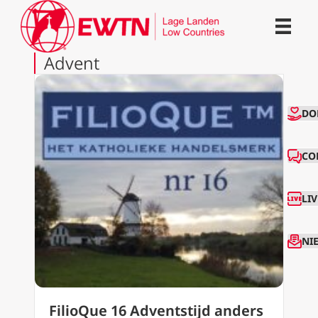
Advent
CO
DO
CO
LI
NI
FilioQue 16 Adventstijd anders