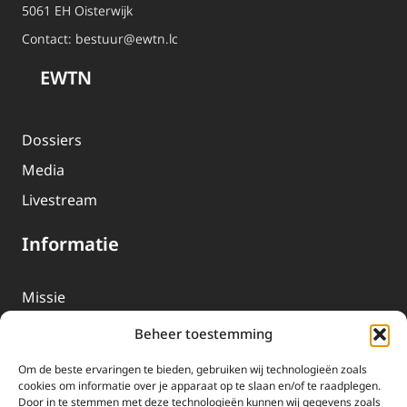
5061 EH Oisterwijk
Contact:
bestuur@ewtn.lc
EWTN
Dossiers
Media
Livestream
Informatie
Missie
Over EWTN
Beheer toestemming
Geschiedenis
Om de beste ervaringen te bieden, gebruiken wij technologieën zoals
EWTN-Team
cookies om informatie over je apparaat op te slaan en/of te raadplegen.
Door in te stemmen met deze technologieën kunnen wij gegevens zoals