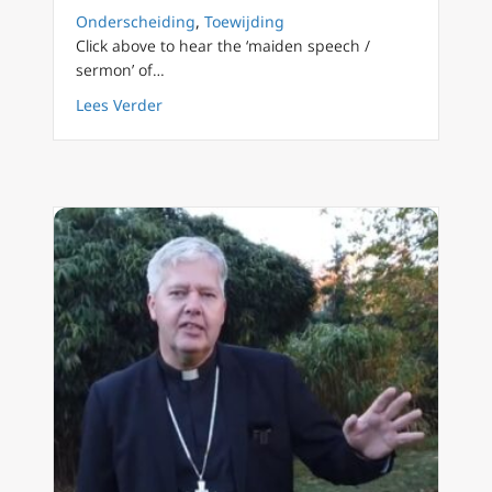
Onderscheiding
,
Toewijding
Click above to hear the ‘maiden speech /
sermon’ of…
about Eerste preek pater Elias Leyds: wereld
Lees Verder