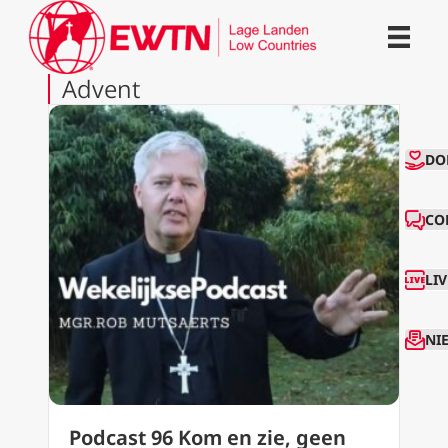
Advent
CO
DO
CO
LI
NI
Podcast 96 Kom en zie, geen