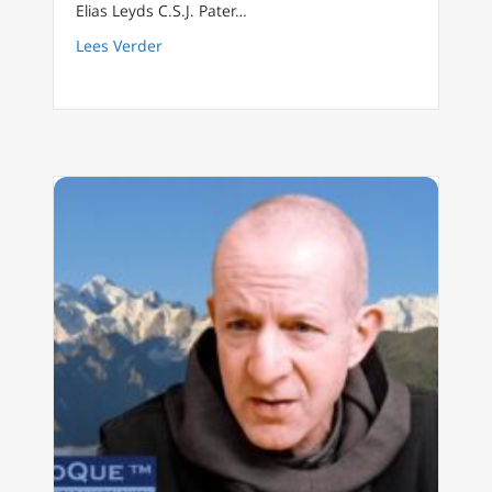
Elias Leyds C.S.J. Pater…
about FilioQue 22: Afgoderij – een bespree
Lees Verder