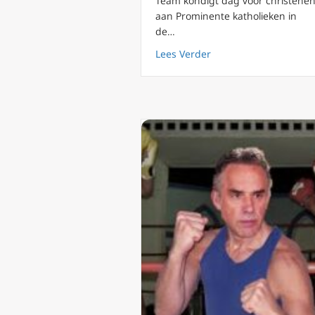
Team kondigt dag voor christene
aan Prominente katholieken in
de…
about Major League Ba
Lees Verder