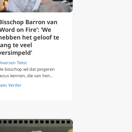
Bisschop Barron van
‘Word on Fire’: ‘We
hebben het geloof te
lang te veel
versimpeld’
Diversen Tekst
De bisschop wil dat jongeren
‘Jezus kennen, die van hen…
about Bisschop Barron van ‘Word on Fire’: ‘We hebben he
Lees Verder
 naar geloof en zijn ontmoeting met Johannes Paulus II