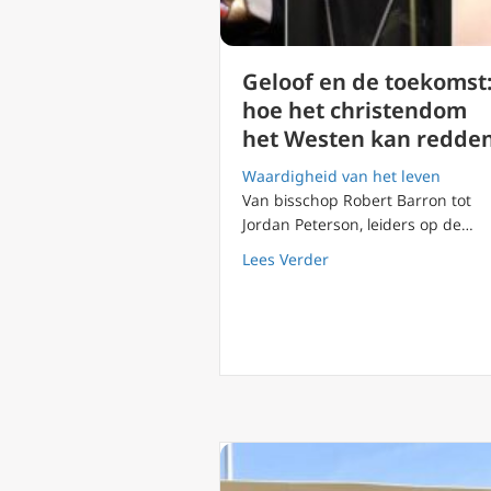
Geloof en de toekomst
hoe het christendom
het Westen kan redde
Waardigheid van het leven
Van bisschop Robert Barron tot
Jordan Peterson, leiders op de…
about Geloof en de t
Lees Verder