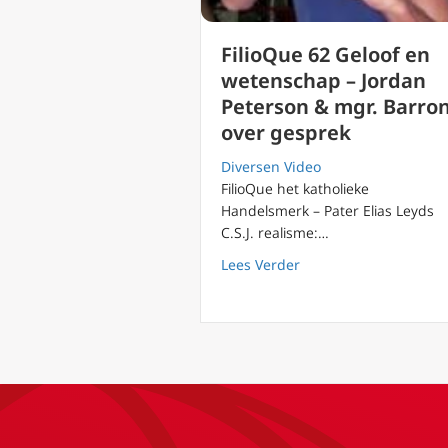
FilioQue 62 Geloof en
wetenschap – Jordan
Peterson & mgr. Barro
over gesprek
Diversen Video
FilioQue het katholieke
Handelsmerk – Pater Elias Leyds
C.S.J. realisme:…
about FilioQue 62 Gel
Lees Verder