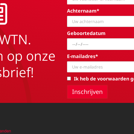
Achternaam*
Geboortedatum
EWTN.
in op onze
E-mailadres*
brief!
Ik heb de voorwaarden g