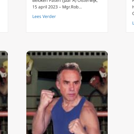
n
Beloken Pasen (jaar A) Oisterwijk,
15 april 2023 – Mgr.Rob…
about Podcast 114 Beloken Pasen 2023
Lees Verder
seball-spelers veroordelen besluit Dodgers om anti-katholieke gr