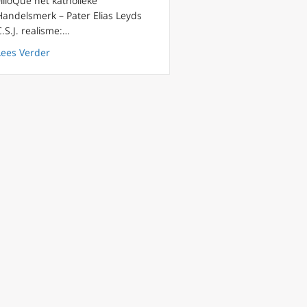
FilioQue het katholieke
Handelsmerk – Pater Elias Leyds
C.S.J. realisme:…
 geloofsverdieping maakt geloofssprong gemakkelijker
oep te eren
about FilioQue 63 Derde commentaar Jordan Peterson en
Lees Verder