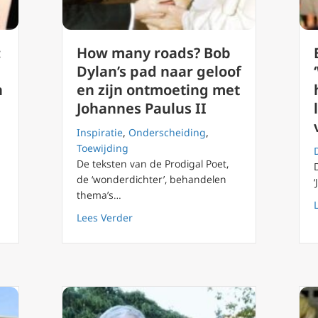
:
How many roads? Bob
Dylan’s pad naar geloof
n
en zijn ontmoeting met
Johannes Paulus II
Inspiratie
,
Onderscheiding
,
Toewijding
De teksten van de Prodigal Poet,
oekomst: hoe het christendom het Westen kan redden
de ‘wonderdichter’, behandelen
thema’s…
about How many roads? Bob Dylan’s pad
Lees Verder