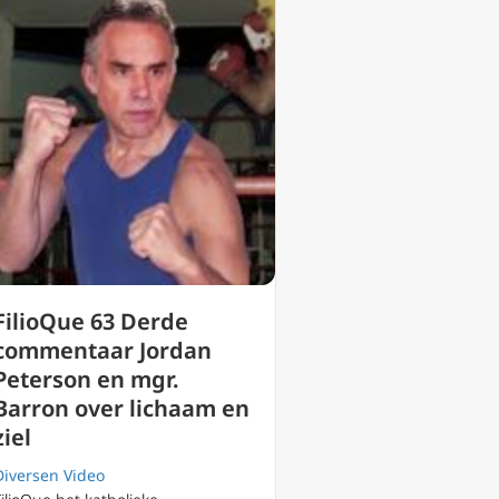
FilioQue 63 Derde
commentaar Jordan
Peterson en mgr.
Barron over lichaam en
ziel
Diversen Video