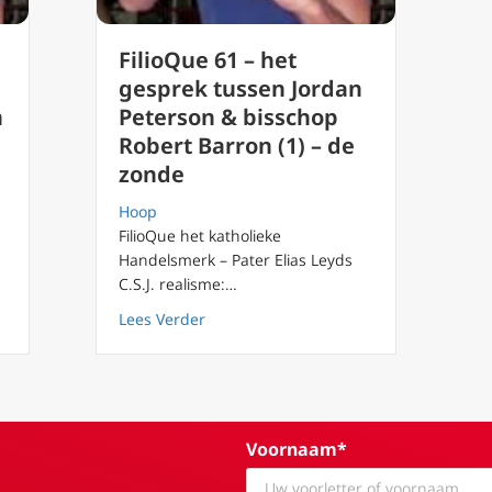
FilioQue 61 – het
gesprek tussen Jordan
n
Peterson & bisschop
Robert Barron (1) – de
zonde
Hoop
FilioQue het katholieke
Handelsmerk – Pater Elias Leyds
C.S.J. realisme:…
oof en wetenschap – Jordan Peterson & mgr. Barron over gesprek
about FilioQue 61 – het gesprek tussen
Lees Verder
Voornaam*