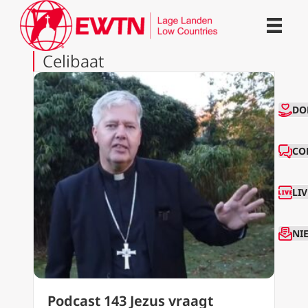
Celibaat
CO
DO
CO
LI
NI
Podcast 143 Jezus vraagt