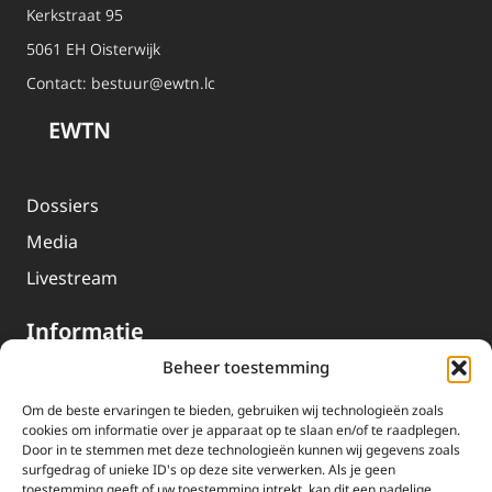
Kerkstraat 95
5061 EH Oisterwijk
Contact:
bestuur@ewtn.lc
EWTN
Dossiers
Media
Livestream
Informatie
Beheer toestemming
Missie
Om de beste ervaringen te bieden, gebruiken wij technologieën zoals
Over EWTN
cookies om informatie over je apparaat op te slaan en/of te raadplegen.
Door in te stemmen met deze technologieën kunnen wij gegevens zoals
Geschiedenis
surfgedrag of unieke ID's op deze site verwerken. Als je geen
toestemming geeft of uw toestemming intrekt, kan dit een nadelige