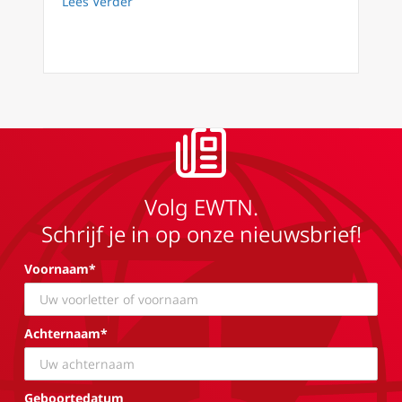
about Waarom worden Anglicaanse bisschop
Lees Verder
Volg EWTN.
Schrijf je in op onze nieuwsbrief!
Voornaam*
Achternaam*
Geboortedatum