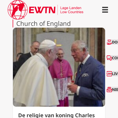
Church of England
CO
DO
CO
LI
NI
De religie van koning Charles