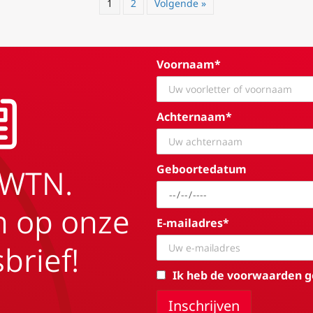
1
2
Volgende »
Voornaam*
Achternaam*
Geboortedatum
EWTN.
in op onze
E-mailadres*
brief!
Ik heb de voorwaarden g