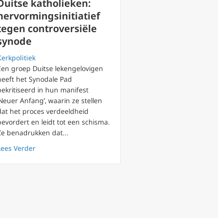
Duitse katholieken:
hervormingsinitiatief
tegen controversiële
synode
Kerkpolitiek
Een groep Duitse lekengelovigen
heeft het Synodale Pad
bekritiseerd in hun manifest
‘Neuer Anfang’, waarin ze stellen
hrijft bisschoppen wereldwijd aan
dat het proces verdeeldheid
bevordert en leidt tot een schisma.
Ze benadrukken dat...
about Duitse katholieken: hervormingsinitiatief tegen c
Lees Verder