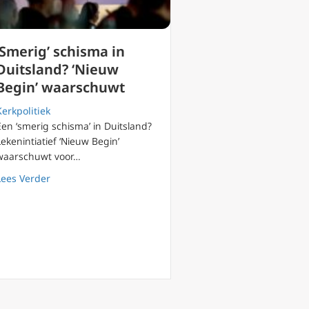
‘Smerig’ schisma in
Duitsland? ‘Nieuw
Begin’ waarschuwt
Kerkpolitiek
Een ‘smerig schisma’ in Duitsland?
Lekenintiatief ‘Nieuw Begin’
waarschuwt voor…
 kool
about ‘Smerig’ schisma in Duitsland? ‘Nieuw Begin’ wa
Lees Verder