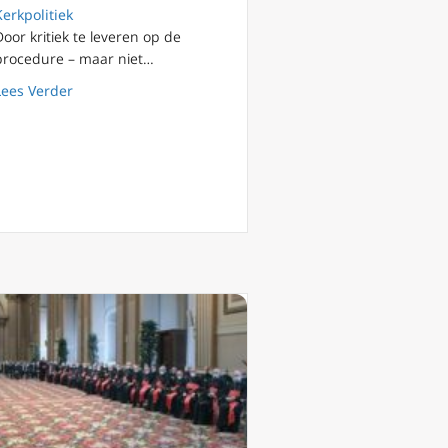
Kerkpolitiek
Door kritiek te leveren op de
procedure – maar niet…
about Wat de Heilige Stoel niet bekritiseerde met betr
Lees Verder
sschoppen kunnen geen paren van hetzelfde geslacht zegenen
ofsleer?