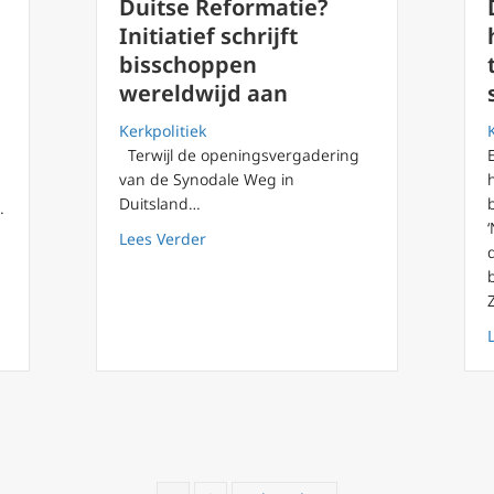
Duitse Reformatie?
Initiatief schrijft
bisschoppen
wereldwijd aan
Kerkpolitiek
Terwijl de openingsvergadering
van de Synodale Weg in
Duitsland…
…
about Duitse Reformatie? Initiatief sc
Lees Verder
edictus’ adviseurs over München-misbruikrapport: volledige tekst