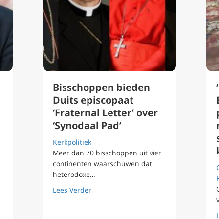
Bisschoppen bieden
Duits episcopaat
‘Fraternal Letter’ over
n
‘Synodaal Pad’
Kerkpolitiek
Meer dan 70 bisschoppen uit vier
continenten waarschuwen dat
heterodoxe…
about Bisschoppen bieden Duits episcop
Lees Verder
g als voorbeeld voor katholieken bezorgd over gebeurtenissen in 