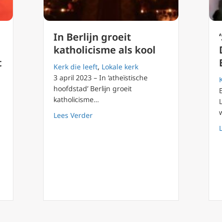
In Berlijn groeit
:
katholicisme als kool
t
Kerk die leeft
,
Lokale kerk
3 april 2023 – In ‘atheïstische
hoofdstad’ Berlijn groeit
katholicisme…
about In Berlijn groeit katholicisme als
Lees Verder
ndez over homozegeningen: ‘Duidelijk antwoord’ uit Vaticaan