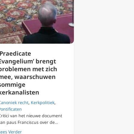
‘Praedicate
Evangelium’ brengt
problemen met zich
mee, waarschuwen
sommige
kerkanalisten
Canoniek recht
,
Kerkpolitiek
,
Pontificaten
Critici van het nieuwe document
aat ‘Fraternal Letter’ over ‘Synodaal Pad’
van paus Franciscus over de…
Duitsland
about ‘Praedicate Evangelium’ brengt problemen met 
Lees Verder