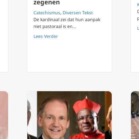
zegenen
Catechismus
,
Diversen Tekst
De kardinaal zei dat hun aanpak
niet pastoraal is en…
about Kardinaal Arinze: Belgische bi
Lees Verder
Duitse bisschop binnenkort prefect van de Congregatie van de Gelo