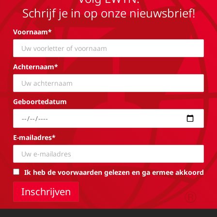
Schrijf je in op onze nieuwsbrief!
Voornaam*
Achternaam*
Geboortedatum
E-mailadres*
Ik heb de voorwaarden gelezen en ga ermee akkoord