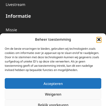
Livestream
Informatie
Missie
Over EWTN
Beheer toestemming
Geschiedenis
Om de beste ervaringen te bieden, gebruiken wij technologieën zoals
EWTN-Team
cookies om informatie over je apparaat op te slaan en/of te raadplegen.
Door in te stemmen met deze technologieën kunnen wij gegevens zoals
Organisatiegegevens
surfgedrag of unieke ID's op deze site verwerken. Als je geen
toestemming geeft of uw toestemming intrekt, kan dit een nadelige
invloed hebben op bepaalde functies en mogelijkheden.
Doneren
EWTN wordt uitsluitend gefinancierd door uw donaties.
Accepteren
Wij ontvangen bewust geen advertentie-inkomsten of
kerkelijke financiele ondersteuning.
Weigeren
Doneren
Bekijk voorkeuren