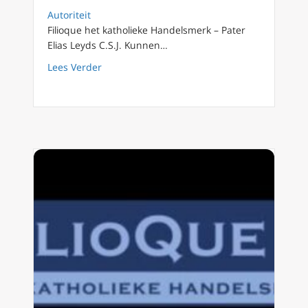
Autoriteit
Filioque het katholieke Handelsmerk – Pater
Elias Leyds C.S.J. Kunnen…
about Filioque 25: Katholiek geloof = afgoder
Lees Verder