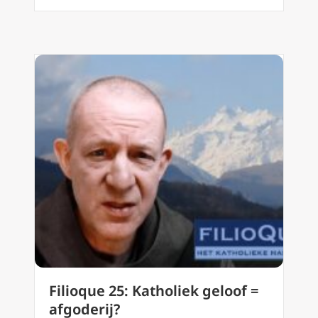
Filioque 25: Katholiek geloof =
afgoderij?