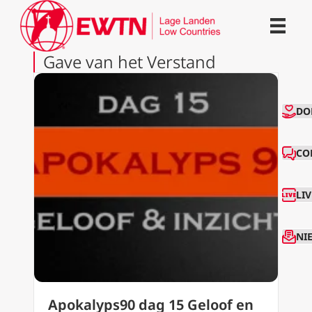
Gave van het Verstand
CO
DO
CO
LI
NI
Apokalyps90 dag 15 Geloof en