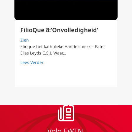
FilioQue 8:’Onvolledigheid’
Zien
Filioque het katholieke Handelsmerk – Pater
Elias Leyds C.S.J. Waar…
about FilioQue 8:’Onvolledigheid’
Lees Verder
Volg EWTN.