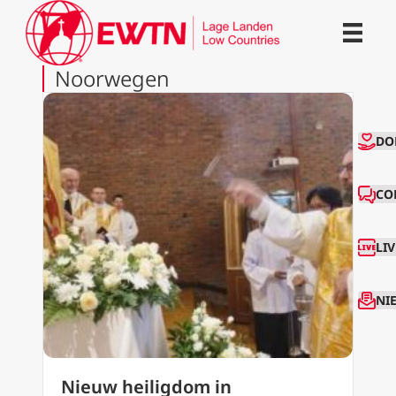
Noorwegen
CO
DO
CO
LI
NI
Nieuw heiligdom in