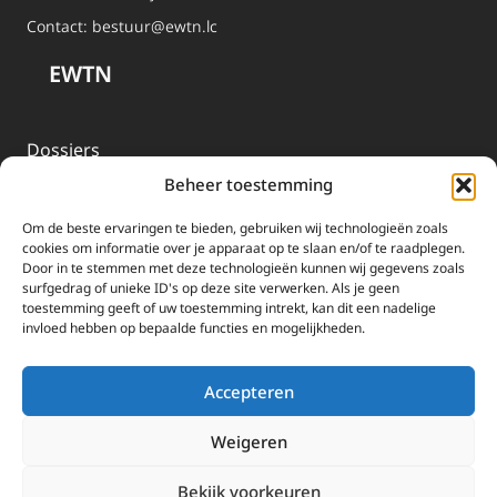
Contact:
bestuur@ewtn.lc
EWTN
Dossiers
Beheer toestemming
Media
Livestream
Om de beste ervaringen te bieden, gebruiken wij technologieën zoals
cookies om informatie over je apparaat op te slaan en/of te raadplegen.
Door in te stemmen met deze technologieën kunnen wij gegevens zoals
Informatie
surfgedrag of unieke ID's op deze site verwerken. Als je geen
toestemming geeft of uw toestemming intrekt, kan dit een nadelige
invloed hebben op bepaalde functies en mogelijkheden.
Missie
Over EWTN
Accepteren
Geschiedenis
Weigeren
EWTN-Team
Organisatiegegevens
Bekijk voorkeuren