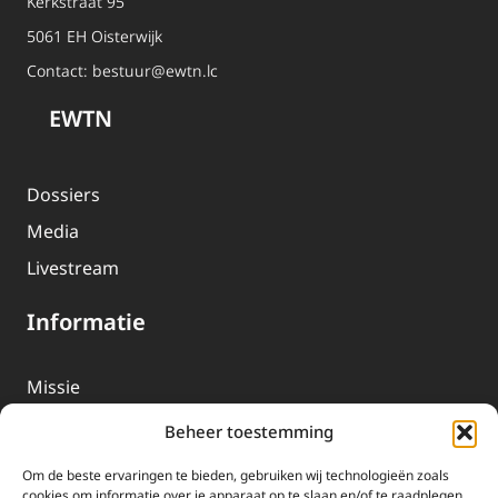
Kerkstraat 95
5061 EH Oisterwijk
Contact:
bestuur@ewtn.lc
EWTN
Dossiers
Media
Livestream
Informatie
Missie
Over EWTN
Beheer toestemming
Geschiedenis
Om de beste ervaringen te bieden, gebruiken wij technologieën zoals
EWTN-Team
cookies om informatie over je apparaat op te slaan en/of te raadplegen.