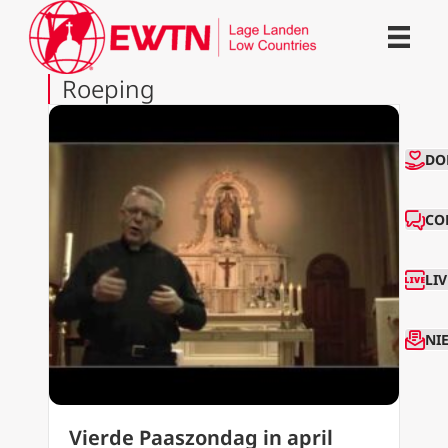
Roeping
CO
DO
CO
LI
NI
Vierde Paaszondag in april