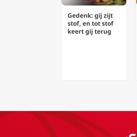
Gedenk: gij zijt
Vastentij
in
stof, en tot stof
(44) – Wit
keert gij terug
Donderd
onda
Diepte v
Liefde