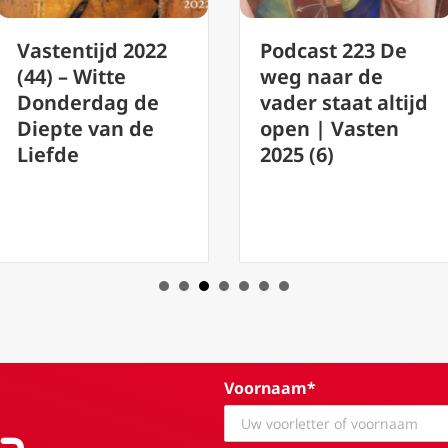
Podca
d 2022
Podcast 223 De
Bekee
te
weg naar de
voord
ag de
vader staat altijd
Zijn
an de
open | Vasten
Barm
2025 (6)
reken
Voornaam*