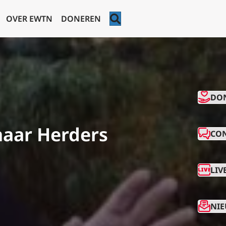
ZOEKEN
OVER EWTN
DONEREN
CO
DO
naar Herders
CO
LIV
NIE