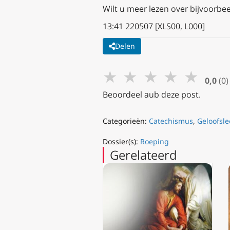
Wilt u meer lezen over bijvoorbee
13:41 220507 [XLS00, L000]
Delen
★
★
★
★
★
0,0
(0)
Beoordeel aub deze post.
Categorieën:
Catechismus
,
Geloofsle
Dossier(s):
Roeping
Gerelateerd