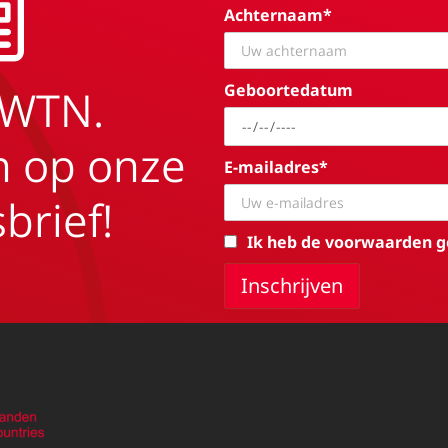
Achternaam*
Geboortedatum
EWTN.
in op onze
E-mailadres*
brief!
Ik heb de voorwaarden g