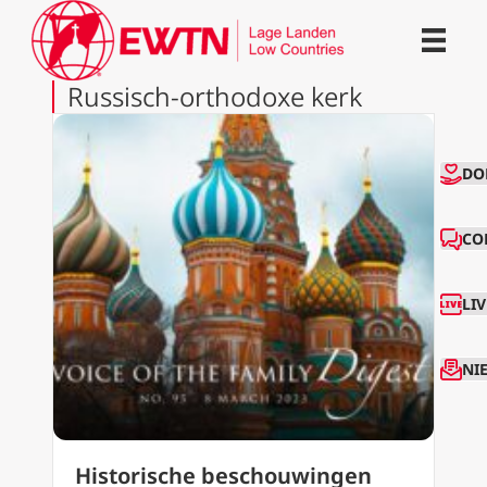
Russisch-orthodoxe kerk
CO
DO
CO
LI
NI
Historische beschouwingen