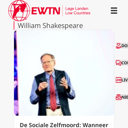
William Shakespeare
CO
DO
CO
LI
NI
De Sociale Zelfmoord: Wanneer