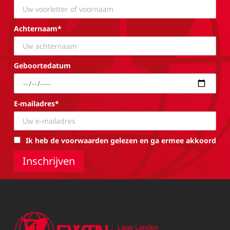
Achternaam*
Geboortedatum
E-mailadres*
Ik heb de voorwaarden gelezen en ga ermee akkoord