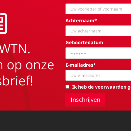
Achternaam*
Geboortedatum
EWTN.
in op onze
E-mailadres*
brief!
Ik heb de voorwaarden g