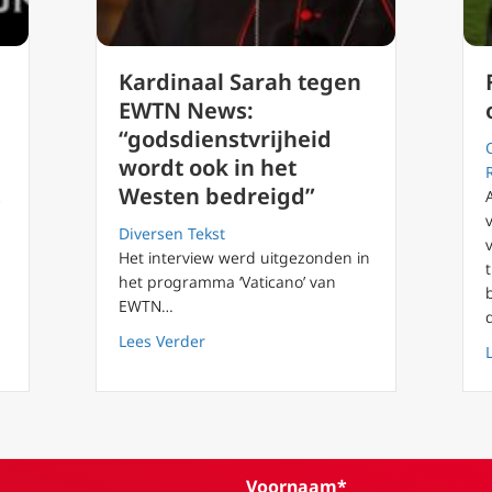
Kardinaal Sarah tegen
EWTN News:
“godsdienstvrijheid
wordt ook in het
Westen bedreigd”
e
Diversen Tekst
Het interview werd uitgezonden in
het programma ‘Vaticano’ van
EWTN…
about Kardinaal Sarah tegen EWTN New
Lees Verder
 49 Veiligheid in de woestijn
Voornaam*