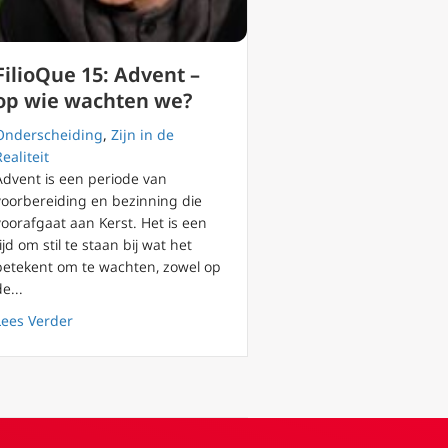
FilioQue 15: Advent –
op wie wachten we?
Onderscheiding
,
Zijn in de
Realiteit
Advent is een periode van
voorbereiding en bezinning die
voorafgaat aan Kerst. Het is een
tijd om stil te staan bij wat het
betekent om te wachten, zowel op
de...
s: “godsdienstvrijheid wordt ook in het Westen bedreigd”
about FilioQue 15: Advent – op wie wachten we?
Lees Verder