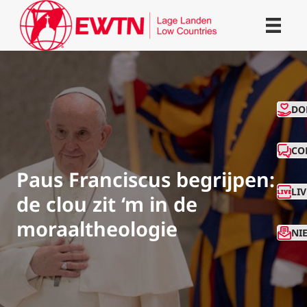
CO
DO
CO
Paus Franciscus begrijpen:
LI
de clou zit ‘m in de
moraaltheologie
NI