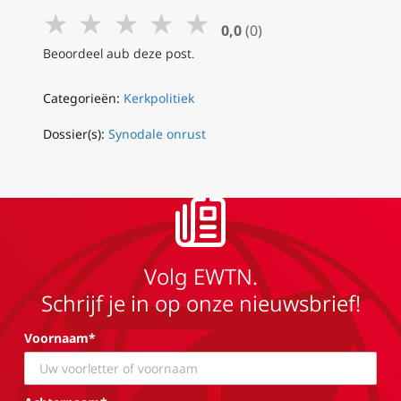
★
★
★
★
★
0,0
(0)
Beoordeel aub deze post.
Categorieën:
Kerkpolitiek
Dossier(s):
Synodale onrust
Volg EWTN.
Schrijf je in op onze nieuwsbrief!
Voornaam*