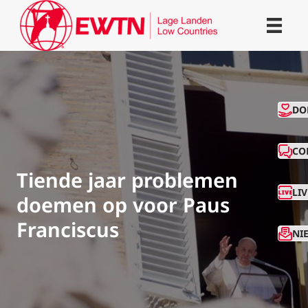
CO
DO
CO
Tiende jaar problemen
LI
doemen op voor Paus
Franciscus
NI