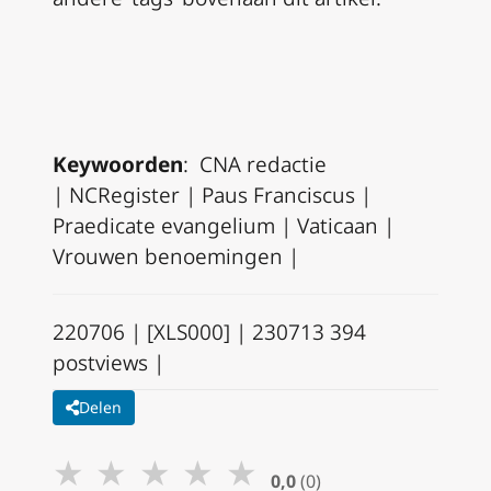
Keywoorden
:
CNA redactie
|
NCRegister
|
Paus Franciscus
|
Praedicate evangelium |
Vaticaan |
Vrouwen benoemingen |
220706 | [XLS000] | 230713 394
postviews |
Delen
★
★
★
★
★
0,0
(0)