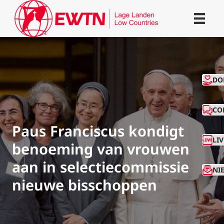
CO
DO
CO
Paus Franciscus kondigt
LI
benoeming van vrouwen
aan in selectiecommissie
NI
nieuwe bisschoppen