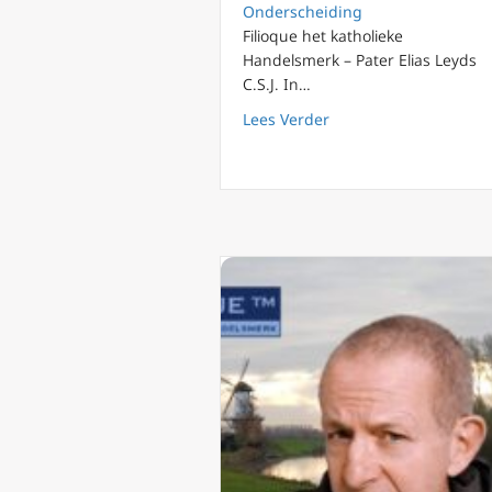
Onderscheiding
Filioque het katholieke
Handelsmerk – Pater Elias Leyds
C.S.J. In…
about FilioQue 40 Beep
Lees Verder