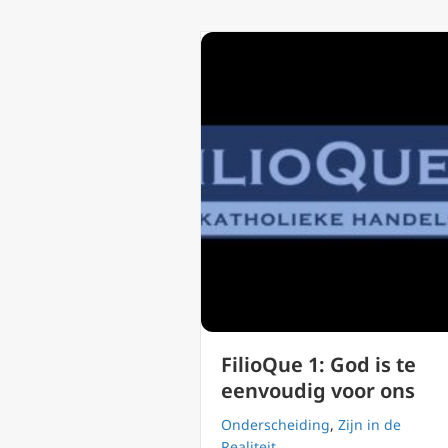
FilioQue 1: God is te
eenvoudig voor ons
Onderscheiding
,
Zijn in de
Realiteit