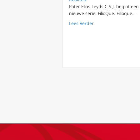
Pater Elias Leyds C.S.J. begint een
nieuwe serie: FilioQue. Filioque…
about FilioQue 1: God
Lees Verder