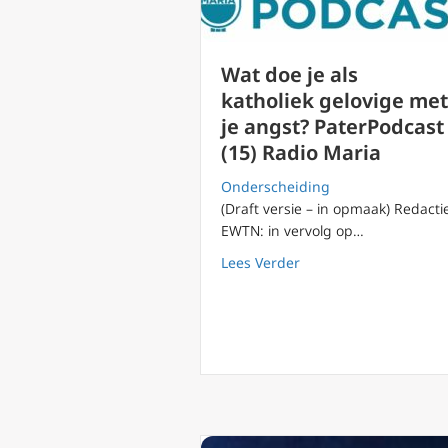
Wat doe je als
katholiek gelovige met
je angst? PaterPodcast
(15) Radio Maria
Onderscheiding
(Draft versie – in opmaak) Redacti
EWTN: in vervolg op…
about Wat doe je als k
Lees Verder