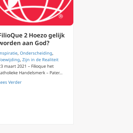
FilioQue 2 Hoezo gelijk
worden aan God?
Inspiratie
,
Onderscheiding
,
Toewijding
,
Zijn in de Realiteit
23 maart 2021 – Filioque het
katholieke Handelsmerk – Pater…
about FilioQue 2 Hoezo gelijk worden aan God?
Lees Verder
rheden & principes