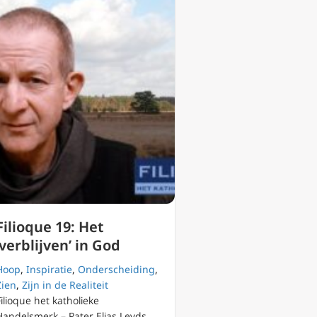
Filioque 19: Het
‘verblijven’ in God
Hoop
,
Inspiratie
,
Onderscheiding
,
Zien
,
Zijn in de Realiteit
Filioque het katholieke
Handelsmerk – Pater Elias Leyds