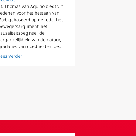
St. Thomas van Aquino biedt vijf
redenen voor het bestaan van
God, gebaseerd op de rede: het
m en ziel
bewegersargument, het
causaliteitsbeginsel, de
vergankelijkheid van de natuur,
gradaties van goedheid en de...
about Bestaat God? Waarom in God geloven?
Lees Verder