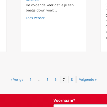
De volgende keer dat je je een
beetje down voelt,…
 is te eenvoudig voor ons
about Invloed van de natuur op lichaa
Lees Verder
« Vorige
1
…
5
6
7
8
Volgende »
Voornaam*