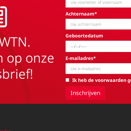
Achternaam*
Geboortedatum
EWTN.
in op onze
E-mailadres*
brief!
Ik heb de voorwaarden g