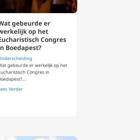
Wat gebeurde er
werkelijk op het
Eucharistisch Congres
in Boedapest?
Onderscheiding
Wat gebeurde er werkelijk op het
Eucharistisch Congres in
Boedapest?…
oor de ‘Woke mensen’ (wakkeren?)
about Wat gebeurde er werkelijk op het Eucharistisch 
Lees Verder