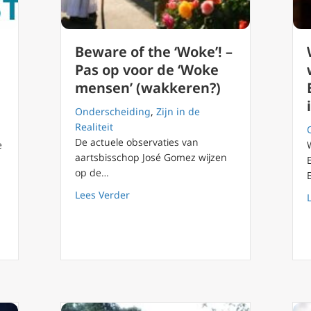
Beware of the ‘Woke’! –
Pas op voor de ‘Woke
mensen’ (wakkeren?)
Onderscheiding
,
Zijn in de
Realiteit
De actuele observaties van
e
aartsbisschop José Gomez wijzen
op de…
atholiek gelovige met je angst? PaterPodcast (15) Radio Maria
about Beware of the ‘Woke’! – Pas op v
Lees Verder