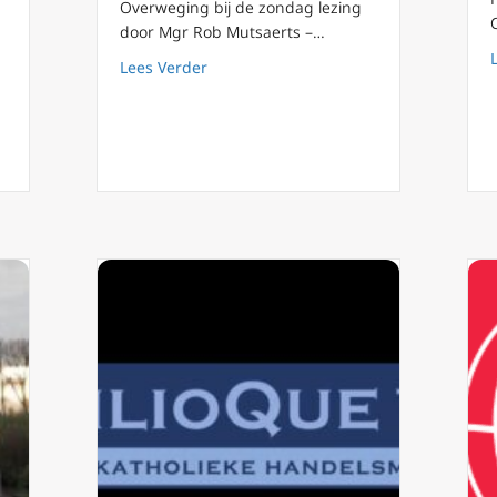
Overweging bij de zondag lezing
door Mgr Rob Mutsaerts –…
about Podcast 13 Aanvaard het geloof
Lees Verder
er in the deep: Onsterfelijkheid van de ziel, vrijheid, verstand en