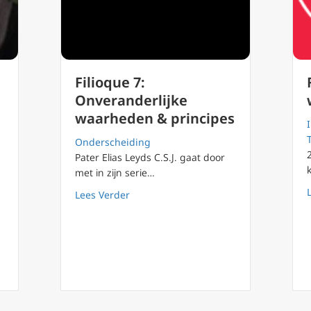
Filioque 7:
Onveranderlijke
waarheden & principes
Onderscheiding
Pater Elias Leyds C.S.J. gaat door
met in zijn serie…
about Filioque 7: Onveranderlijke waa
Lees Verder
vent – op wie wachten we?