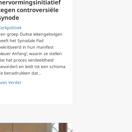
hervormingsinitiatief
tegen controversiële
synode
Kerkpolitiek
Een groep Duitse lekengelovigen
heeft het Synodale Pad
bekritiseerd in hun manifest
‘Neuer Anfang’, waarin ze stellen
hrijft bisschoppen wereldwijd aan
dat het proces verdeeldheid
bevordert en leidt tot een schisma.
Ze benadrukken dat...
about Duitse katholieken: hervormingsinitiatief tegen c
Lees Verder