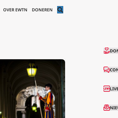
ZOEKEN
OVER EWTN
DONEREN
CO
DO
CO
LIV
NIE