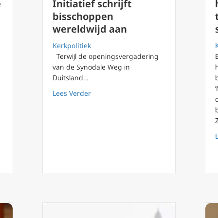
e
Initiatief schrijft
bisschoppen
wereldwijd aan
Kerkpolitiek
Terwijl de openingsvergadering
van de Synodale Weg in
Duitsland…
about Duitse Reformatie? Initiatief sc
Lees Verder
Benedictus XVI: reactie op München misbruikrapport