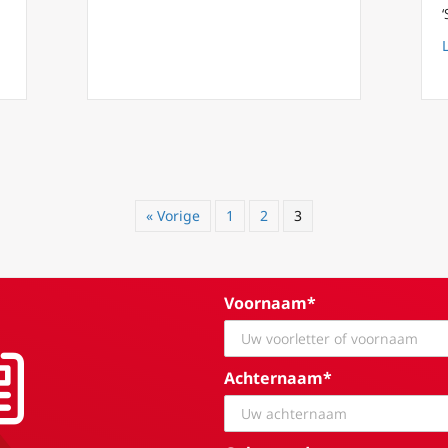
« Vorige
1
2
3
Voornaam*
Achternaam*