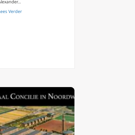
Alexander…
about Dominee van Lutherse kerk: Synodale weg is de ‘
Lees Verder
arx zijn invloed buiten Duitsland vergroten?