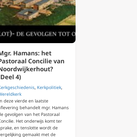
Mgr. Hamans: het
Pastoraal Concilie van
Noordwijkerhout?
(Deel 4)
Kerkgeschiedenis
,
Kerkpolitiek
,
Wereldkerk
In deze vierde en laatste
aflevering behandelt mgr. Hamans
 met het Vaticaan?
de gevolgen van het Pastoraal
Concilie. Het onderwijs komt ter
sprake, en tenslotte wordt de
vergelijking gemaakt met de