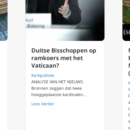
Duitse Bisschoppen op
ramkoers met het
Vaticaan?
Kerkpolitiek
ANALYSE VAN HET NIEUWS:
Bronnen zeggen dat twee
hooggeplaatste kardinalen…
about Duitse Bisschoppen op ramkoers
Lees Verder
ologen vrezen voor scheuring in Duitse katholieke kerk