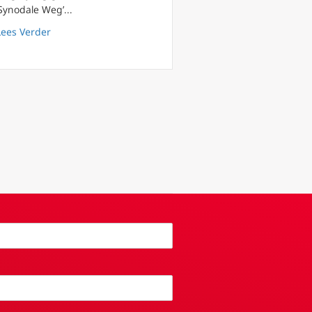
‘Synodale Weg’...
about Mgr. Hamans: het Pastoraal Concilie van Noordwij
Lees Verder