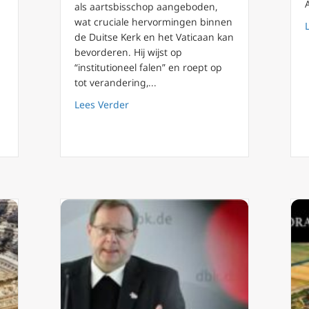
als aartsbisschop aangeboden,
wat cruciale hervormingen binnen
de Duitse Kerk en het Vaticaan kan
e bisschop stelt alternatieve “Synodale Weg” tekst voor.
bevorderen. Hij wijst op
“institutioneel falen” en roept op
tot verandering,...
about Zal het aftreden van kardinaal M
Lees Verder