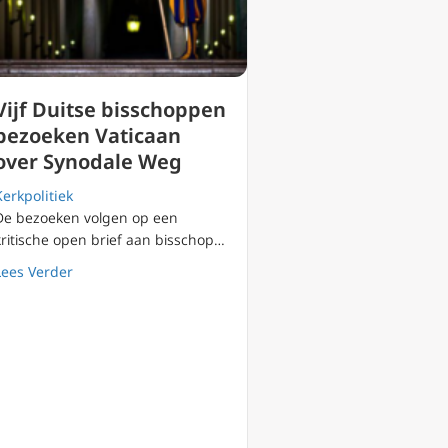
Vijf Duitse bisschoppen
bezoeken Vaticaan
over Synodale Weg
Kerkpolitiek
De bezoeken volgen op een
kritische open brief aan bisschop…
about Vijf Duitse bisschoppen bezoeken Vaticaan over
Lees Verder
nodale Weg strijdt tegen katholieke leer