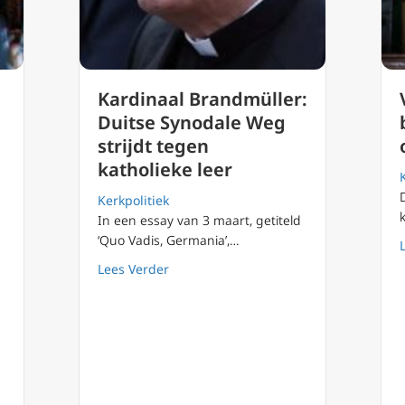
Kardinaal Brandmüller:
Duitse Synodale Weg
strijdt tegen
katholieke leer
Kerkpolitiek
In een essay van 3 maart, getiteld
‘Quo Vadis, Germania’,…
about Kardinaal Brandmüller: Duitse Sy
Lees Verder
 ‘Zeitgeist’ – Michael Warsaw Uitgever NCRegister