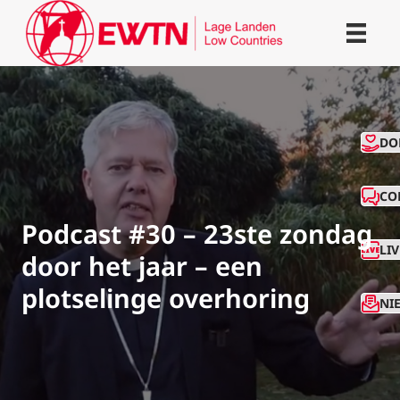
CO
DO
CO
Podcast #30 – 23ste zondag
LI
door het jaar – een
plotselinge overhoring
NI