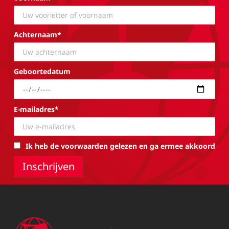
Achternaam*
Geboortedatum
E-mailadres*
Ik heb de voorwaarden gelezen en ga ermee akkoord