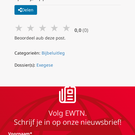
Delen
★
★
★
★
★
0,0
(0)
Beoordeel aub deze post.
Categorieën:
Bijbeluitleg
Dossier(s):
Exegese
Volg EWTN.
Schrijf je in op onze nieuwsbrief!
Voornaam*