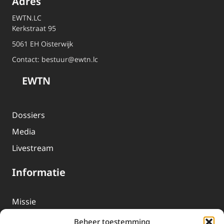
Adres
EWTN.LC
Kerkstraat 95
5061 EH Oisterwijk
Contact:
bestuur@ewtn.lc
EWTN
Dossiers
Media
Livestream
Informatie
Missie
Over EWTN
Beheer toestemming