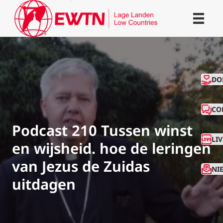
CO
DO
CO
Podcast 210 Tussen winst
LI
en wijsheid. hoe de leringen
van Jezus de Zuidas
NI
uitdagen