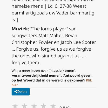
hemelse mens | Lc. 6, 27-38 Weest
barmhartig zoals uw Vader barmhartig
is |
Muziek:
“The lords player” van
songwriters Matt Maher, Bryan
Christopher Fowler en Jacob Lee Sooter
… Forgive us, forgive us as we forgive
the ones who sinned against us, …
forgive them.
Wilt u meer lezen over ‘
ín actie komen
‘,
‘
verantwoordelijkheid nemen
‘, ‘
Antwoord geven
op het Woord dat in de wereld is gekomen
‘?
Klik
hier
Delen
★
★
★
★
★
0,0
(0)