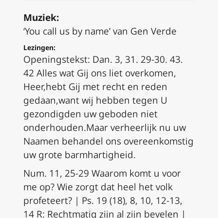
Muziek:
‘You call us by name’ van Gen Verde
Lezingen:
Openingstekst:
Dan. 3, 31. 29-30. 43.
42
Alles wat Gij ons liet overkomen,
Heer,
hebt Gij met recht en reden
gedaan,
want wij hebben tegen U
gezondigd
en uw geboden niet
onderhouden.
Maar verheerlijk nu uw
Naam
en behandel ons overeenkomstig
uw grote barmhartigheid.
Num. 11, 25-29
Waarom komt u voor
me op? Wie zorgt dat heel het volk
profeteert? |
Ps. 19 (18), 8, 10, 12-13,
14
R:
Rechtmatig zijn al zijn bevelen |