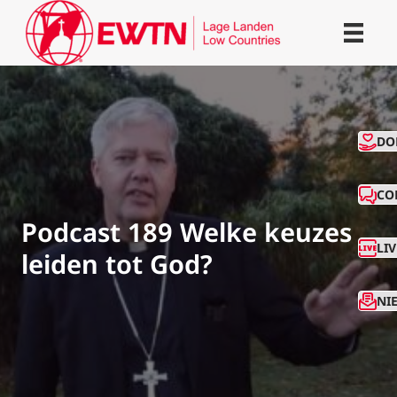
CO
DO
CO
Podcast 189 Welke keuzes
LI
leiden tot God?
NI