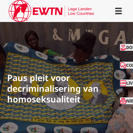
CO
DO
CO
Paus pleit voor
LI
decriminalisering van
homoseksualiteit
NI