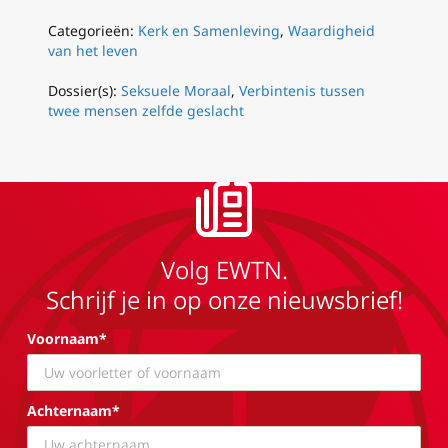
Categorieën:
Kerk en Samenleving
,
Waardigheid
van het leven
Dossier(s):
Seksuele Moraal
,
Verbintenis tussen
twee mensen zelfde geslacht
Volg EWTN.
Schrijf je in op onze nieuwsbrief!
Voornaam*
Achternaam*