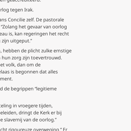
rlog tegen Irak.
s Concilie zelf. De pastorale
: “Zolang het gevaar van oorlog
eau is, kan regeringen het recht
zijn uitgeput.”
, hebben de plicht zulke ernstige
hun zorg zijn toevertrouwd.
het volk, dan om de
laas is begonnen dat alles
ument.
id de begrippen “legitieme
ling in vroegere tijden,
eiden, dringt de Kerk er bij
 slavernij van de oorlog.”
acht
rigoureuze overweging.” Er