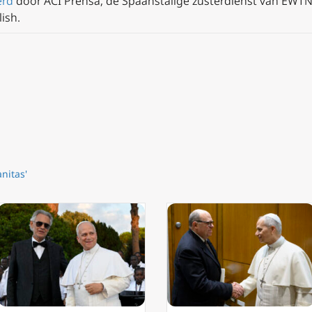
erd
door ACI Prensa, de Spaanstalige zusterdienst van EWTN 
ish.
nitas'