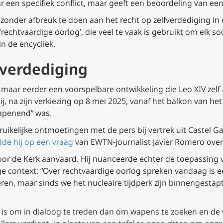
aar een specifiek conflict, maar geeft een beoordeling van 
onder afbreuk te doen aan het recht op zelfverdediging in de 
‘rechtvaardige oorlog’, die veel te vaak is gebruikt om elk s
in de encycliek.
fverdediging
, maar eerder een voorspelbare ontwikkeling die Leo XIV zelf
hij, na zijn verkiezing op 8 mei 2025, vanaf het balkon van he
apenend” was.
ruikelijke ontmoetingen met de pers bij vertrek uit Castel G
de hij op een vraag
van EWTN-journalist Javier Romero over 
jd door de Kerk aanvaard. Hij nuanceerde echter de toepassing
ge context: “Over rechtvaardige oorlog spreken vandaag is 
ren, maar sinds we het nucleaire tijdperk zijn binnengestap
ter is om in dialoog te treden dan om wapens te zoeken en de