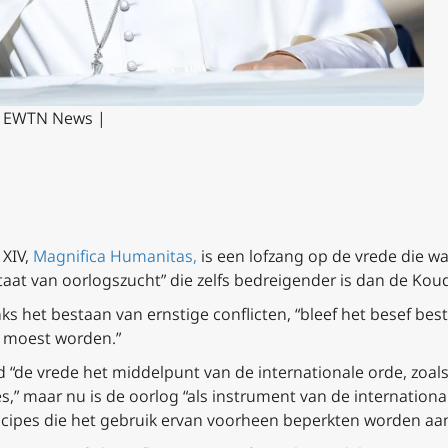
z/ EWTN News |
 XIV,
Magnifica Humanitas,
is een lofzang
op de vrede die w
aat van oorlogszucht” die zelfs bedreigender is dan de Kou
danks het bestaan van ernstige conflicten, “bleef het besef b
n moest worden.”
de vrede het middelpunt van de internationale orde, zoals 
” maar nu is de oorlog “als instrument van de international
ncipes die het gebruik ervan voorheen beperkten worden aang