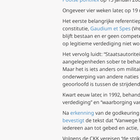
Ongeveer vier weken later, op 19
Het eerste belangrijke referenti
constitutie,
Gaudium et Spes
(Vr
blijft bestaan en er geen compet
op legitieme verdediging niet wo
Het vervolg luidt: “Staatsautorit
aangelegenheden sober te behand
Maar het is iets anders om milit
onderwerping van andere naties t
geoorloofd is tussen de strijdend
Kwart eeuw later, in 1992, behan
verdediging” en “waarborging van
Na
erkenning
van de godkeuring d
bevestigt
de tekst dat “Vanwege h
iedereen aan tot gebed en actie,
Volgens de CKK vereisen “de str