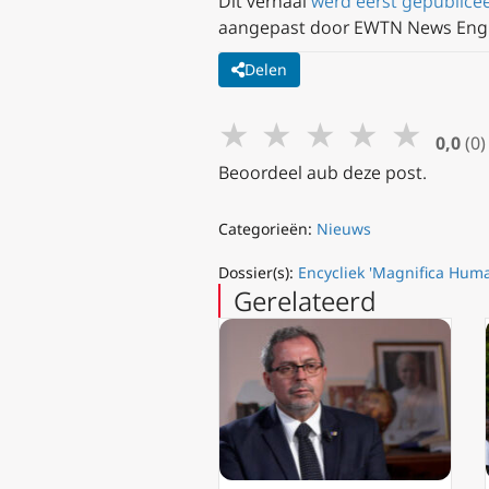
Dit verhaal
werd eerst gepublice
aangepast door EWTN News Engl
Delen
★
★
★
★
★
0,0
(0)
Beoordeel aub deze post.
Categorieën:
Nieuws
Dossier(s):
Encycliek 'Magnifica Huma
Gerelateerd