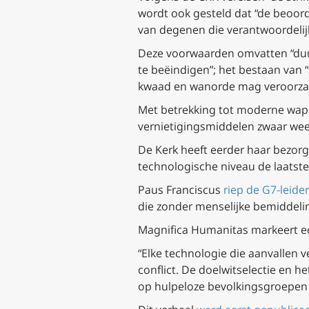
wordt ook gesteld dat “de beoord
van degenen die verantwoordelijk
Deze voorwaarden omvatten “duur
te beëindigen”; het bestaan van 
kwaad en wanorde mag veroorzake
Met betrekking tot moderne wap
vernietigingsmiddelen zwaar wee
De Kerk heeft eerder haar bezor
technologische niveau de laatste 
Paus Franciscus
riep de G7-leide
die zonder menselijke bemiddeli
Magnifica Humanitas
markeert ec
“Elke technologie die aanvallen 
conflict. De doelwitselectie en h
op hulpeloze bevolkingsgroepen 