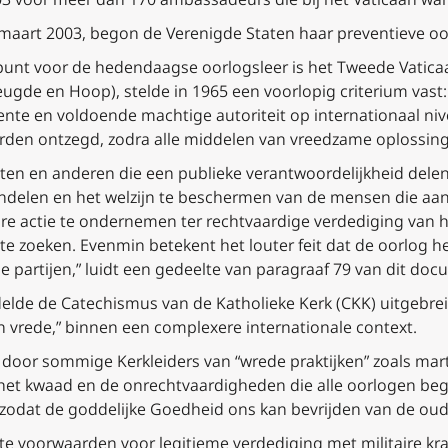
 maart 2003, begon de Verenigde Staten haar preventieve oo
epunt voor de hedendaagse oorlogsleer is het Tweede Vaticaan
eugde en Hoop), stelde in 1965 een voorlopig criterium vast
ente en voldoende machtige autoriteit op internationaal niv
rden ontzegd, zodra alle middelen van vreedzame oplossing 
eiten en anderen die een publieke verantwoordelijkheid delen
elen en het welzijn te beschermen van de mensen die aan 
aire actie te ondernemen ter rechtvaardige verdediging van 
e zoeken. Evenmin betekent het louter feit dat de oorlog he
e partijen,” luidt een gedeelte van paragraaf 79 van dit doc
delde de Catechismus van de Katholieke Kerk (CKK) uitgebre
 vrede,” binnen een complexere internationale context.
oor sommige Kerkleiders van “wrede praktijken” zoals marte
et kwaad en de onrechtvaardigheden die alle oorlogen begel
 zodat de goddelijke Goedheid ons kan bevrijden van de oude
ikte voorwaarden voor
legitieme verdediging met militaire kr