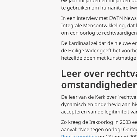
elk jaar miljarden en miljarden d
te gebruiken om humanitaire kwes
In een interview met EWTN News b
Integrale Mensontwikkeling, dat h
om een oorlog te rechtvaardigen
De kardinaal zei dat de nieuwe en
de Heilige Vader geeft het voorb
hetzelfde doen met kunstmatige in
Leer over rechtv
omstandighede
De leer van de Kerk over “rechtva
dynamisch en onderhevig aan his
accepteren van de legitimiteit v
Zo kreeg de Irakoorlog in 2003 e
aanval: “Nee tegen oorlog! Oorlog
Poolse pontifex
op 13 januari 20