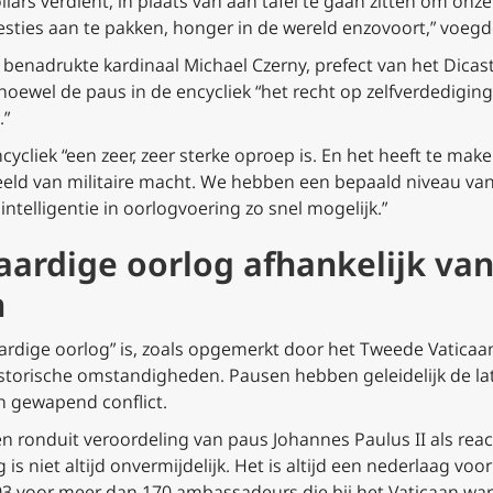
ollars verdient, in plaats van aan tafel te gaan zitten om on
ties aan te pakken, honger in de wereld enzovoort,” voegde
enadrukte kardinaal Michael Czerny, prefect van het Dicas
oewel de paus in de encycliek “het recht op zelfverdediging” 
.”
cycliek “een zeer, zeer sterke oproep is. En het heeft te ma
eeld van militaire macht. We hebben een bepaald niveau va
telligentie in oorlogvoering zo snel mogelijk.”
aardige oorlog afhankelijk van
n
ardige oorlog” is, zoals opgemerkt door het Tweede Vaticaans
torische omstandigheden. Pausen hebben geleidelijk de la
an gewapend conflict.
en ronduit veroordeling van paus Johannes Paulus II als re
 is niet altijd onvermijdelijk. Het is altijd een nederlaag vo
03 voor meer dan 170 ambassadeurs die bij het Vaticaan war