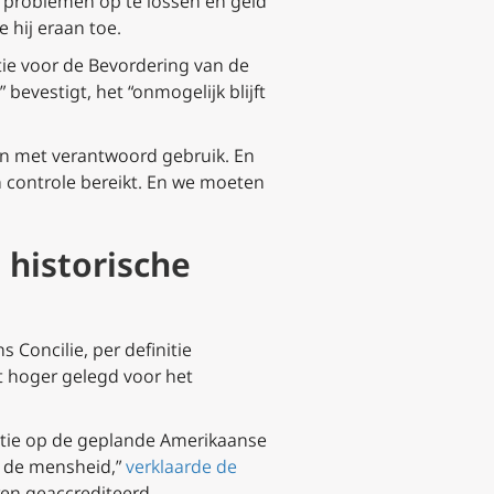
ze problemen op te lossen en geld
 hij eraan toe.
tie voor de Bevordering van de
bevestigt, het “onmogelijk blijft
ken met verantwoord gebruik. En
n controle bereikt. En we moeten
 historische
 Concilie, per definitie
t hoger gelegd voor het
actie op de geplande Amerikaanse
or de mensheid,”
verklaarde de
en geaccrediteerd.