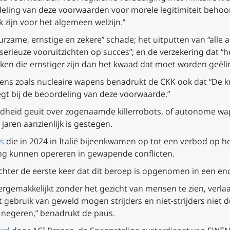
eling van deze voorwaarden voor morele legitimiteit behoor
 zijn voor het algemeen welzijn.”
zame, ernstige en zekere” schade; het uitputten van “alle 
“serieuze vooruitzichten op succes”; en de verzekering dat 
n die ernstiger zijn dan het kwaad dat moet worden geëli
ens zoals nucleaire wapens benadrukt de CKK ook dat “De 
gt bij de beoordeling van deze voorwaarde.”
gdheid geuit over zogenaamde killerrobots, of autonome wa
jaren aanzienlijk is gestegen.
rs
die in 2024 in Italië bijeenkwamen op tot een verbod op
ng kunnen opereren in gewapende conflicten.
hter de eerste keer dat dit beroep is opgenomen in een enc
vergemakkelijkt zonder het gezicht van mensen te zien, verl
et gebruik van geweld mogen strijders en niet-strijders niet 
negeren,” benadrukt de paus.