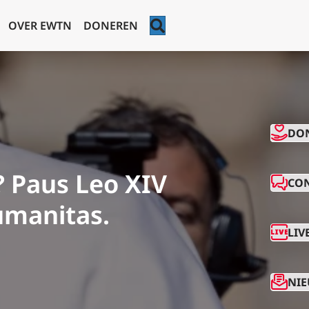
ZOEKEN
OVER EWTN
DONEREN
CO
DO
? Paus Leo XIV
CO
umanitas.
LIV
NIE