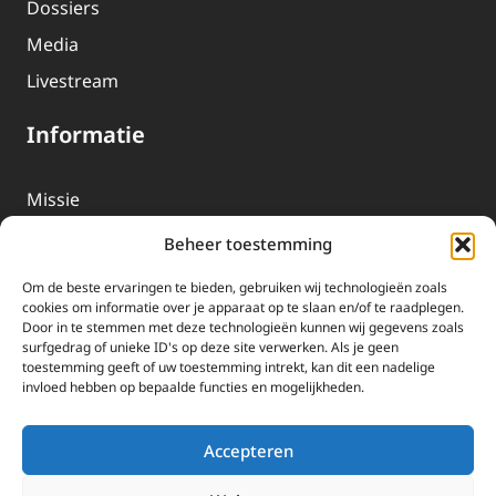
Dossiers
Media
Livestream
Informatie
Missie
Over EWTN
Beheer toestemming
Geschiedenis
Om de beste ervaringen te bieden, gebruiken wij technologieën zoals
EWTN-Team
cookies om informatie over je apparaat op te slaan en/of te raadplegen.
Door in te stemmen met deze technologieën kunnen wij gegevens zoals
Organisatiegegevens
surfgedrag of unieke ID's op deze site verwerken. Als je geen
toestemming geeft of uw toestemming intrekt, kan dit een nadelige
invloed hebben op bepaalde functies en mogelijkheden.
Doneren
EWTN wordt uitsluitend gefinancierd door uw donaties.
Accepteren
Wij ontvangen bewust geen advertentie-inkomsten of
kerkelijke financiele ondersteuning.