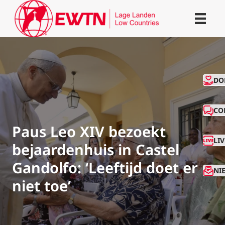
CO
DO
CO
Paus Leo XIV bezoekt
LI
bejaardenhuis in Castel
Gandolfo: ‘Leeftijd doet er
NI
niet toe’