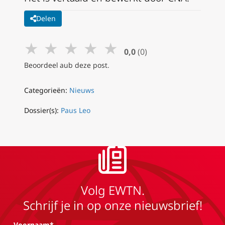
Delen
★
★
★
★
★
0,0
(0)
Beoordeel aub deze post.
Categorieën:
Nieuws
Dossier(s):
Paus Leo
Volg EWTN.
Schrijf je in op onze nieuwsbrief!
Voornaam*