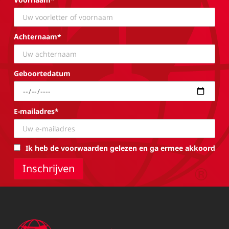
Achternaam*
Geboortedatum
E-mailadres*
Ik heb de voorwaarden gelezen en ga ermee akkoord