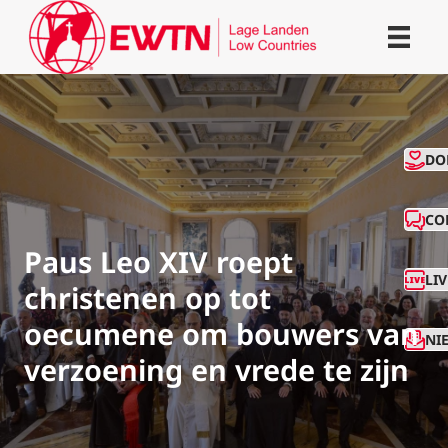
CO
DO
CO
Paus Leo XIV roept
LI
christenen op tot
oecumene om bouwers van
NI
verzoening en vrede te zijn