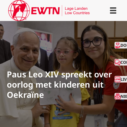
CO
DO
CO
Paus Leo XIV spreekt over
LI
oorlog met kinderen uit
Oekraïne
NI