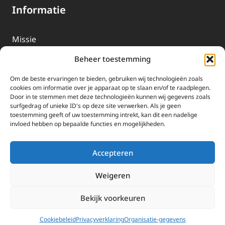
Informatie
Missie
Over EWTN
Beheer toestemming
Geschiedenis
Om de beste ervaringen te bieden, gebruiken wij technologieën zoals
EWTN-Team
cookies om informatie over je apparaat op te slaan en/of te raadplegen.
Door in te stemmen met deze technologieën kunnen wij gegevens zoals
Organisatiegegevens
surfgedrag of unieke ID's op deze site verwerken. Als je geen
toestemming geeft of uw toestemming intrekt, kan dit een nadelige
invloed hebben op bepaalde functies en mogelijkheden.
Doneren
EWTN wordt uitsluitend gefinancierd door uw donaties.
Accepteren
Wij ontvangen bewust geen advertentie-inkomsten of
kerkelijke financiele ondersteuning.
Weigeren
Doneren
Bekijk voorkeuren
2025 EWTN Lage Landen | Katholieke Media | © Stichting EWTN Lage
Landen |
Cookies
|
Privacyverklaring
Cookiebeleid
Privacyverklaring
Organisatie-gegevens