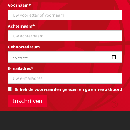
Voornaam*
Achternaam*
Geboortedatum
E-mailadres*
Ik heb de voorwaarden gelezen en ga ermee akkoord