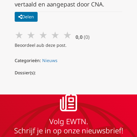
vertaald en aangepast door CNA.
Delen
★
★
★
★
★
0,0
(0)
Beoordeel aub deze post.
Categorieën:
Nieuws
Dossier(s):
Volg EWTN.
Schrijf je in op onze nieuwsbrief!