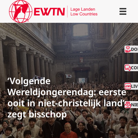
CO
DO
CO
‘Volgende
LI
Wereldjongerendag: eerste
ooit in niet-christelijk land’,
NI
zegt bisschop