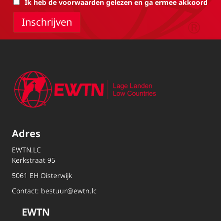
Ik heb de voorwaarden gelezen en ga ermee akkoord
Adres
EWTN.LC
Kerkstraat 95
5061 EH Oisterwijk
Contact:
bestuur@ewtn.lc
EWTN