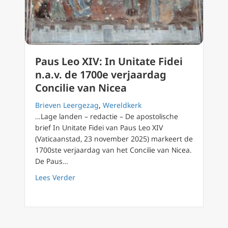
Paus Leo XIV: In Unitate Fidei
n.a.v. de 1700e verjaardag
Concilie van Nicea
Brieven Leergezag
,
Wereldkerk
…Lage landen – redactie – De apostolische
brief In Unitate Fidei van Paus Leo XIV
(Vaticaanstad, 23 november 2025) markeert de
1700ste verjaardag van het Concilie van Nicea.
De Paus…
about Paus Leo XIV: In Unitate Fidei n.a.v. d
Lees Verder