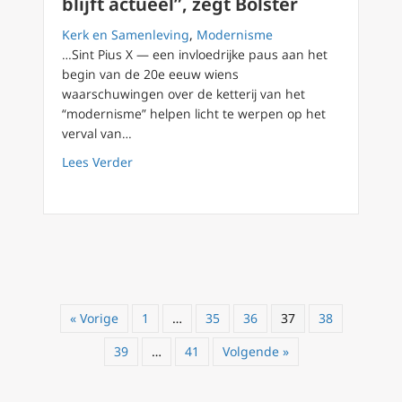
blijft actueel”, zegt Bolster
Kerk en Samenleving
,
Modernisme
…Sint Pius X — een invloedrijke paus aan het
begin van de 20e eeuw wiens
waarschuwingen over de ketterij van het
“modernisme” helpen licht te werpen op het
verval van…
about “Terechtwijzing van modernisme door pa
Lees Verder
« Vorige
1
…
35
36
37
38
39
…
41
Volgende »