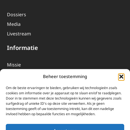
Dossiers
Media
Livestream
Informatie
Missie
Over EWTN
Beheer toestemming
Geschiedenis
Om de beste ervaringen te bieden, gebruiken wij technologieën zoals
EWTN-Team
cookies om informatie over je apparaat op te slaan en/of te raadplegen.
Door in te stemmen met deze technologieën kunnen wij gegevens zoals
Organisatiegegevens
surfgedrag of unieke ID's op deze site verwerken. Als je geen
toestemming geeft of uw toestemming intrekt, kan dit een nadelige
invloed hebben op bepaalde functies en mogelijkheden.
Doneren
EWTN wordt uitsluitend gefinancierd door uw donaties.