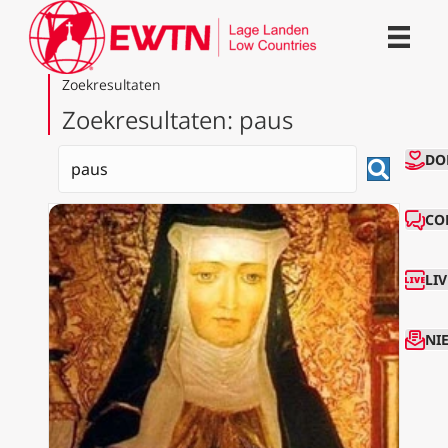
Zoekresultaten
Zoekresultaten: paus
CO
DO
CO
LI
NI