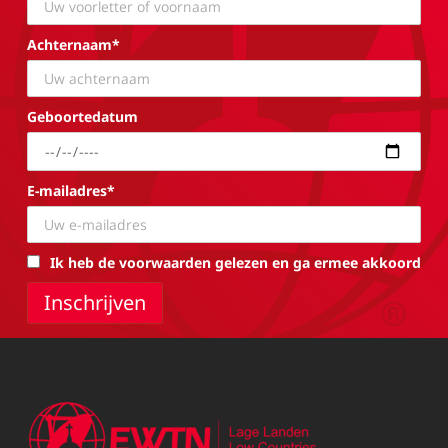
Achternaam*
Geboortedatum
E-mailadres*
Ik heb de voorwaarden gelezen en ga ermee akkoord