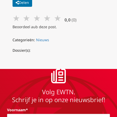
Delen
★
★
★
★
★
0,0
(0)
Beoordeel aub deze post.
Categorieën:
Nieuws
Dossier(s):
Volg EWTN.
Schrijf je in op onze nieuwsbrief!
Voornaam*