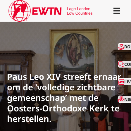
CO
DO
CO
Paus Leo XIV streeft ernaar
LI
om de ‘volledige zichtbare
gemeenschap’ met de
NI
Oosters-Orthodoxe Kerk te
herstellen.