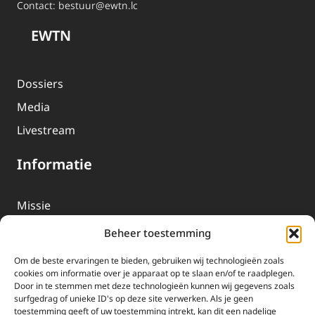
Contact:
bestuur@ewtn.lc
EWTN
Dossiers
Media
Livestream
Informatie
Missie
Over EWTN
Beheer toestemming
Geschiedenis
Om de beste ervaringen te bieden, gebruiken wij technologieën zoals
EWTN-Team
cookies om informatie over je apparaat op te slaan en/of te raadplegen.
Door in te stemmen met deze technologieën kunnen wij gegevens zoals
Organisatiegegevens
surfgedrag of unieke ID's op deze site verwerken. Als je geen
toestemming geeft of uw toestemming intrekt, kan dit een nadelige