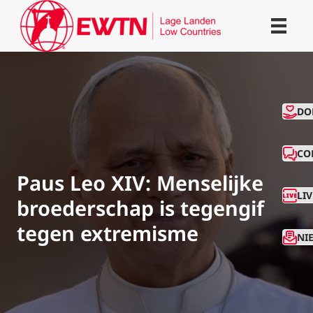
CO
DO
CO
Paus Leo XIV: Menselijke
LI
broederschap is tegengif
tegen extremisme
NI