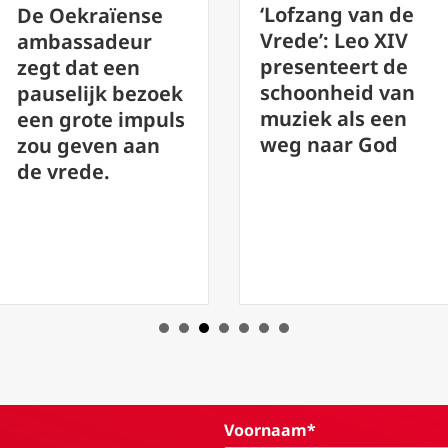
‘Lofzang van de
De vrede die
Vrede’: Leo XIV
paus Leo XIV
presenteert de
voorstelt is geen
schoonheid van
naïef hippie-
muziek als een
ideaal, zegt
weg naar God
deskundige
Voornaam*