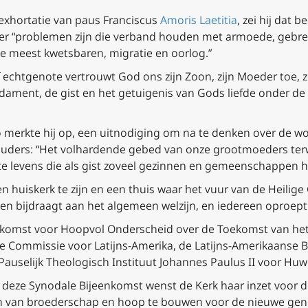
 exhortatie van paus Franciscus
Amoris Laetitia
, zei hij dat
er “problemen zijn die verband houden met armoede, gebre
e meest kwetsbaren, migratie en oorlog.”
of echtgenote vertrouwt God ons zijn Zoon, zijn Moeder toe, z
ament, de gist en het getuigenis van Gods liefde onder de 
 merkte hij op, een uitnodiging om na te denken over de wor
ders: “Het volhardende gebed van onze grootmoeders terwi
e levens die als gist zoveel gezinnen en gemeenschappen 
 huiskerk te zijn en een thuis waar het vuur van de Heilige
gen bijdraagt aan het algemeen welzijn, en iedereen oproept o
nkomst voor Hoopvol Onderscheid over de Toekomst van het
e Commissie voor Latijns-Amerika, de Latijns-Amerikaanse B
auselijk Theologisch Instituut Johannes Paulus II voor Huwe
 deze Synodale Bijeenkomst wenst de Kerk haar inzet voor d
n van broederschap en hoop te bouwen voor de nieuwe gene