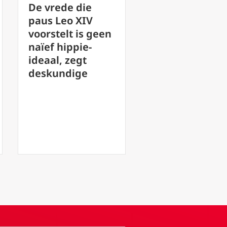
Vaticaan roept
Katholieke
op tot evaluatie
leesclubs: Tips
van de
voor het
uitvoering van
opbouwen van
synodaliteit
gemeenschap 
voorafgaand aan
het groeien in
de vergadering
geloof
van 2028