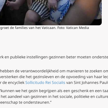
roet de families van het Vaticaan. Foto: Vatican Media
erk en publieke instellingen gezinnen beter moeten onderste
rk hebben de verantwoordelijkheid om manieren te zoeken o
versterken die het gezinsleven en de opvoeding van haar le
r de encycliek
Sollicitudo Rei Socialis
van Sint Johannes Paulu
r, “kunnen we het gezin begrijpen als een geschenk en een ta
et aandeel van gezinnen in het sociale, politieke en cultur
meenschap te ondersteunen.”