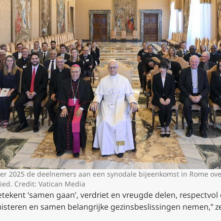
er 2025 de deelnemers aan een synodale bijeenkomst in Rome ove
ied. Credit: Vatican Media
betekent ‘samen gaan’, verdriet en vreugde delen, respectvol
 luisteren en samen belangrijke gezinsbeslissingen nemen,” 