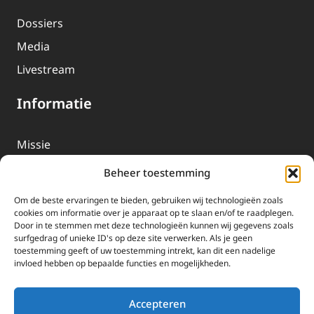
Dossiers
Media
Livestream
Informatie
Missie
Over EWTN
Beheer toestemming
Geschiedenis
Om de beste ervaringen te bieden, gebruiken wij technologieën zoals
EWTN-Team
cookies om informatie over je apparaat op te slaan en/of te raadplegen.
Door in te stemmen met deze technologieën kunnen wij gegevens zoals
Organisatiegegevens
surfgedrag of unieke ID's op deze site verwerken. Als je geen
toestemming geeft of uw toestemming intrekt, kan dit een nadelige
invloed hebben op bepaalde functies en mogelijkheden.
Doneren
EWTN wordt uitsluitend gefinancierd door uw donaties.
Accepteren
Wij ontvangen bewust geen advertentie-inkomsten of