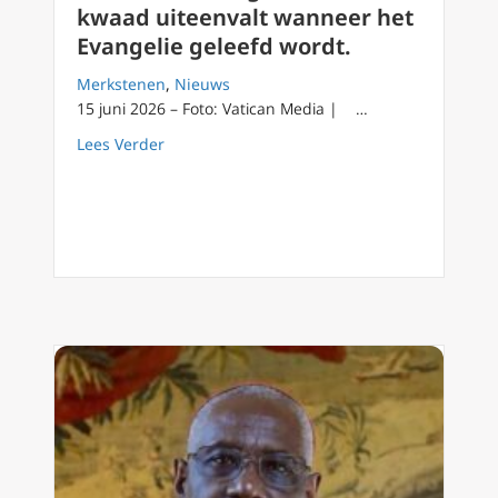
kwaad uiteenvalt wanneer het
Evangelie geleefd wordt.
Merkstenen
,
Nieuws
15 juni 2026 – Foto: Vatican Media | …
about Paus Leo XIV zegt dat het kwaad uitee
Lees Verder