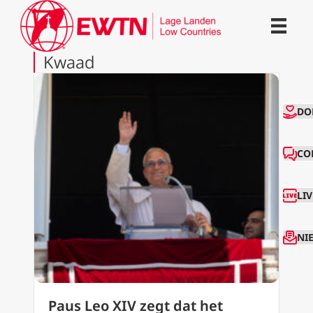
Kwaad
CO
DO
CO
LI
NI
Paus Leo XIV zegt dat het