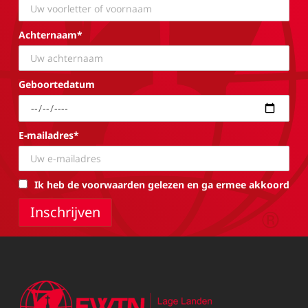
Achternaam*
Geboortedatum
E-mailadres*
Ik heb de voorwaarden gelezen en ga ermee akkoord