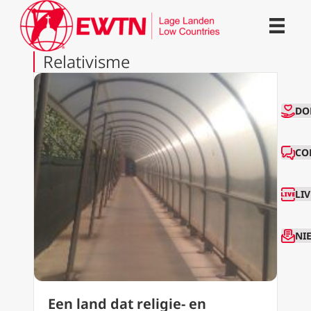
Relativisme
CO
DO
CO
LI
NI
Een land dat religie- en