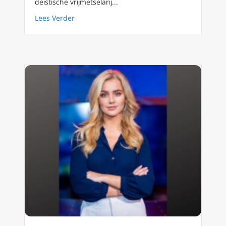
deïstische vrijmetselarij...
about Vrijmetselaars: verwarring onder chri
Lees Verder