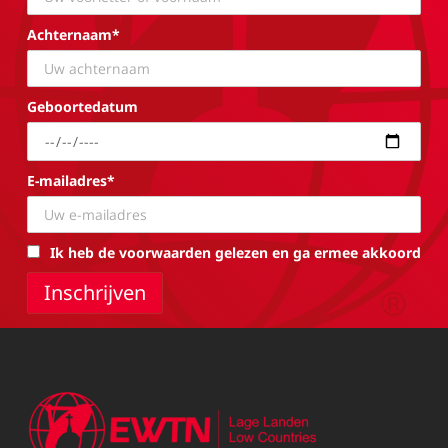
Achternaam*
Geboortedatum
E-mailadres*
Ik heb de voorwaarden gelezen en ga ermee akkoord