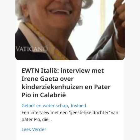
EWTN Italië: interview met
Irene Gaeta over
kinderziekenhuizen en Pater
Pio in Calabrië
Geloof en wetenschap
,
Invloed
Een interview met een ‘geestelijke dochter’ van
pater Pio, die…
about EWTN Italië: interview met Irene Gaeta
Lees Verder