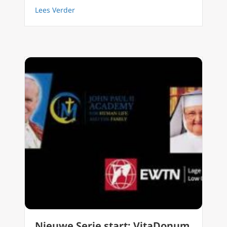
about Is er enige archeologische ondersteun
Lees Verder
Nieuwe Serie start: VitaDonum