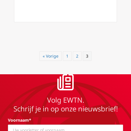
« Vorige
1
2
3
Volg EWTN.
Schrijf je in op onze nieuwsbrief!
Voornaam*