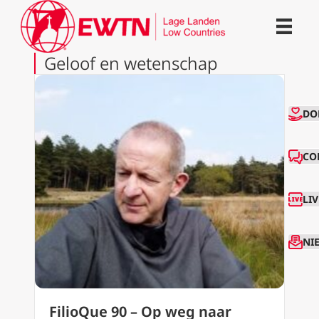
Geloof en wetenschap
CO
DO
CO
LI
NI
FilioQue 90 – Op weg naar