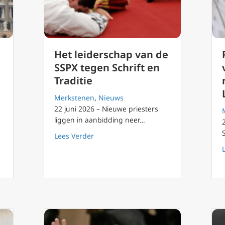
Het leiderschap van de
SSPX tegen Schrift en
Traditie
Merkstenen
,
Nieuws
22 juni 2026 – Nieuwe priesters
liggen in aanbidding neer…
about Het leiderschap van de SSPX tege
Lees Verder
verzoek van Duitse bisschoppen voor lekenhomelieën tijdens de mis