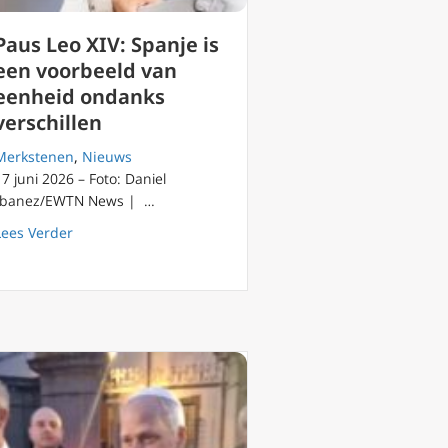
Paus Leo XIV: Spanje is
een voorbeeld van
eenheid ondanks
verschillen
Merkstenen
,
Nieuws
17 juni 2026 – Foto: Daniel
Ibanez/EWTN News | …
about Paus Leo XIV: Spanje is een voorbeeld van eenhei
Lees Verder
strateeg van Johannes Paulus II in Italië, overlijdt op 95-jarige leef