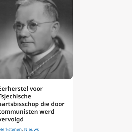
Eerherstel voor
Tsjechische
aartsbisschop die door
communisten werd
vervolgd
Merkstenen
,
Nieuws