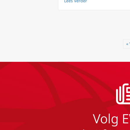
about Paus waarschuwt
Lees Verder
«
Volg 