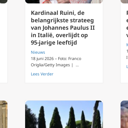
Kardinaal Ruini, de
belangrijkste strateeg
van Johannes Paulus II
in Italië, overlijdt op
95-jarige leeftijd
Nieuws
18 juni 2026 – Foto: Franco
Origlia/Getty Images | …
e een protestant onverwachts thuiskwam in de Moederkerk
about Kardinaal Ruini, de belangrijkste 
Lees Verder