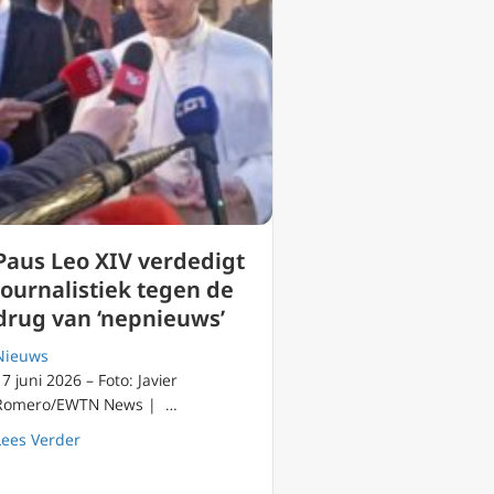
Paus Leo XIV verdedigt
journalistiek tegen de
drug van ‘nepnieuws’
Nieuws
17 juni 2026 – Foto: Javier
Romero/EWTN News | …
about Paus Leo XIV verdedigt journalistiek tegen de dr
Lees Verder
de schepping een vereiste van het geloof is.