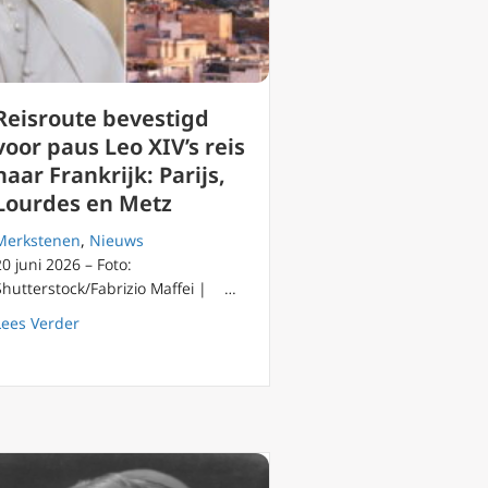
Reisroute bevestigd
voor paus Leo XIV’s reis
naar Frankrijk: Parijs,
Lourdes en Metz
Merkstenen
,
Nieuws
20 juni 2026 – Foto:
Shutterstock/Fabrizio Maffei | …
n Schrift en Traditie
about Reisroute bevestigd voor paus Leo XIV’s reis naar 
Lees Verder
 af