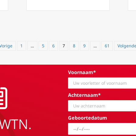
 dat bisschopswijdingen door SSPX het risico van een diepere sc
 Vorige
1
…
5
6
7
8
9
…
61
Volgende
Voornaam*
Achternaam*
Geboortedatum
EWTN.