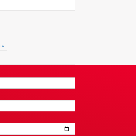
heuring vergroten
 »