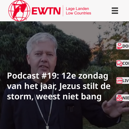
CO
DO
CO
Podcast #19: 12e zondag
LI
van het jaar, Jezus stilt de
storm, weest niet bang
NI