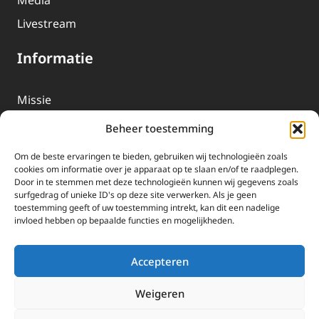
Livestream
Informatie
Missie
Over EWTN
Beheer toestemming
Geschiedenis
Om de beste ervaringen te bieden, gebruiken wij technologieën zoals
EWTN-Team
cookies om informatie over je apparaat op te slaan en/of te raadplegen.
Door in te stemmen met deze technologieën kunnen wij gegevens zoals
Organisatiegegevens
surfgedrag of unieke ID's op deze site verwerken. Als je geen
toestemming geeft of uw toestemming intrekt, kan dit een nadelige
invloed hebben op bepaalde functies en mogelijkheden.
Doneren
EWTN wordt uitsluitend gefinancierd door uw donaties.
Accepteren
Wij ontvangen bewust geen advertentie-inkomsten of
kerkelijke financiele ondersteuning.
Weigeren
Doneren